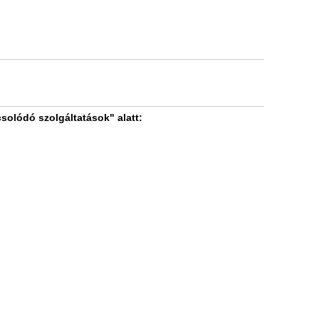
olódó szolgáltatások" alatt: