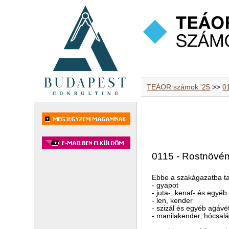
TEÁOR számok '25
>>
0
0115 - Rostnövé
Ebbe a szakágazatba ta
- gyapot
- juta-, kenaf- és egyéb 
- len, kender
- szizál és egyéb agávéf
- manilakender, hócsal