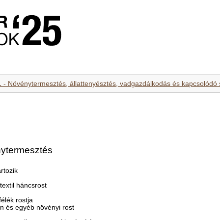
1 - Növénytermesztés, állattenyésztés, vadgazdálkodás és kapcsolódó 
nytermesztés
rtozik
textil háncsrost
élék rostja
án és egyéb növényi rost