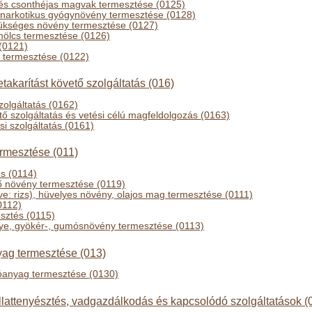
és csonthéjas magvak termesztése (0125)
 narkotikus gyógynövény termesztése (0128)
zükséges növény termesztése (0127)
mölcs termesztése (0126)
(0121)
 termesztése (0122)
akarítást követő szolgáltatás (016)
szolgáltatás (0162)
tő szolgáltatás és vetési célú magfeldolgozás (0163)
i szolgáltatás (0161)
rmesztése (011)
s (0114)
ő növény termesztése (0119)
e: rizs), hüvelyes növény, olajos mag termesztése (0111)
0112)
sztés (0115)
nye, gyökér-, gumósnövény termesztése (0113)
yag termesztése (013)
óanyag termesztése (0130)
lattenyésztés, vadgazdálkodás és kapcsolódó szolgáltatások (