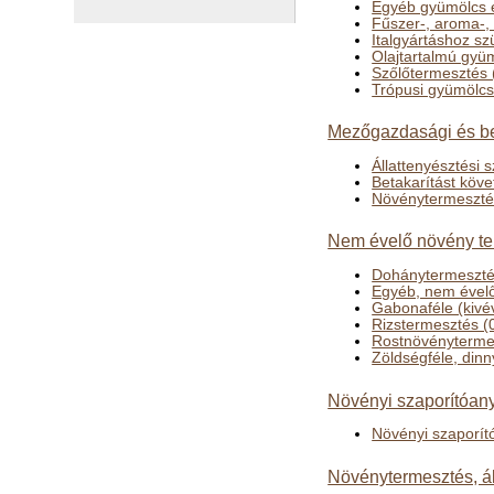
Egyéb gyümölcs 
Fűszer-, aroma-,
Italgyártáshoz s
Olajtartalmú gyü
Szőlőtermesztés 
Trópusi gyümölcs
Mezőgazdasági és bet
Állattenyésztési 
Betakarítást köve
Növénytermesztés
Nem évelő növény te
Dohánytermeszté
Egyéb, nem ével
Gabonaféle (kivév
Rizstermesztés (
Rostnövényterme
Zöldségféle, din
Növényi szaporítóan
Növényi szaporít
Növénytermesztés, ál