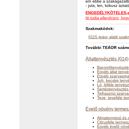
em ebbe a szakágazatba
- juta, len, kókusz áz
ENGEDÉLYKÖTELES-e 
Itt tudja ellenőrizni, 
Szakmakódok:
0115 teáor alatti sza
További TEÁOR számok
Állattenyésztés (014)
Baromfitenyészté
Egyéb állat teny
Egyéb szarvasma
Juh, kecske teny
Ló, lóféle tenyés
Sertéstenyésztés
Tejhasznú szarv
Teve, teveféle te
Évelő növény termes
Almatermésű és c
Citrusféle termes
Egyéb évelő növé