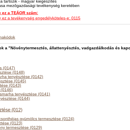
 tartozik - magyar kiegészítés
tatása mezőgazdasági tevékenység keretében
ez a TEÁOR szám:
hogy ez a tevékenység engedélyköteles-e: 0115
kmakódok
 a "Növénytermesztés, állattenyésztés, vadgazdálkodás és kapcs
s (0147)
észtése (0148)
rha tenyésztése (0142)
észtése (0145)
ztése (0143)
 (0146)
asmarha tenyésztése (0141)
nyésztése (0144)
ztése (012)
sonthéjas gyümölcs termesztése (0124)
ztése (0123)
ny termesztése (0129)