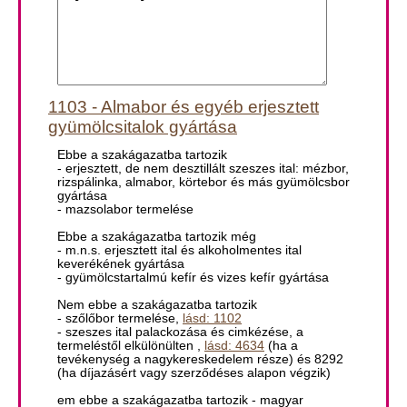
1103 - Almabor és egyéb erjesztett
gyümölcsitalok gyártása
Ebbe a szakágazatba tartozik
- erjesztett, de nem desztillált szeszes ital: mézbor,
rizspálinka, almabor, körtebor és más gyümölcsbor
gyártása
- mazsolabor termelése
Ebbe a szakágazatba tartozik még
- m.n.s. erjesztett ital és alkoholmentes ital
keverékének gyártása
- gyümölcstartalmú kefír és vizes kefír gyártása
Nem ebbe a szakágazatba tartozik
- szőlőbor termelése,
lásd: 1102
- szeszes ital palackozása és cimkézése, a
termeléstől elkülönülten ,
lásd: 4634
(ha a
tevékenység a nagykereskedelem része) és 8292
(ha díjazásért vagy szerződéses alapon végzik)
em ebbe a szakágazatba tartozik - magyar