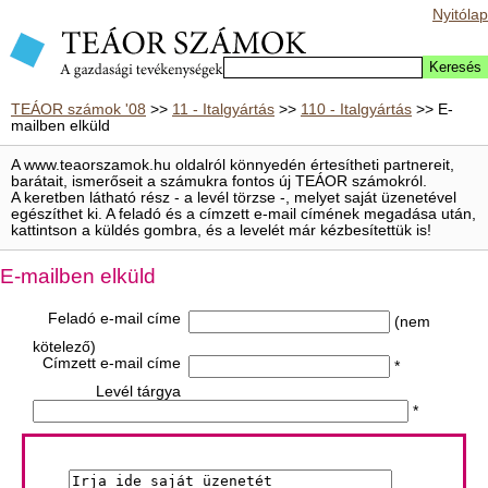
Nyitólap
TEÁOR számok '08
>>
11 - Italgyártás
>>
110 - Italgyártás
>> E-
mailben elküld
A www.teaorszamok.hu oldalról könnyedén értesítheti partnereit,
barátait, ismerőseit a számukra fontos új TEÁOR számokról.
A keretben látható rész - a levél törzse -, melyet saját üzenetével
egészíthet ki. A feladó és a címzett e-mail címének megadása után,
kattintson a küldés gombra, és a levelét már kézbesítettük is!
E-mailben elküld
Feladó e-mail címe
(nem
kötelező)
Címzett e-mail címe
*
Levél tárgya
*