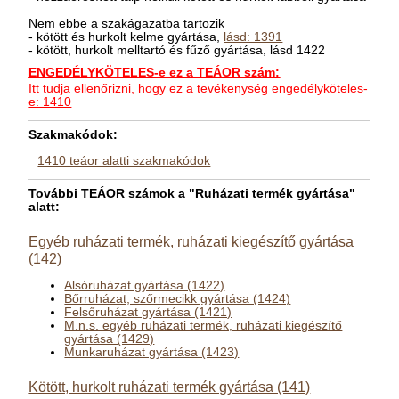
Nem ebbe a szakágazatba tartozik
- kötött és hurkolt kelme gyártása,
lásd: 1391
- kötött, hurkolt melltartó és fűző gyártása, lásd 1422
ENGEDÉLYKÖTELES-e ez a TEÁOR szám:
Itt tudja ellenőrizni, hogy ez a tevékenység engedélyköteles-
e: 1410
Szakmakódok:
1410 teáor alatti szakmakódok
További TEÁOR számok a "Ruházati termék gyártása"
alatt:
Egyéb ruházati termék, ruházati kiegészítő gyártása
(142)
Alsóruházat gyártása (1422)
Bőrruházat, szőrmecikk gyártása (1424)
Felsőruházat gyártása (1421)
M.n.s. egyéb ruházati termék, ruházati kiegészítő
gyártása (1429)
Munkaruházat gyártása (1423)
Kötött, hurkolt ruházati termék gyártása (141)