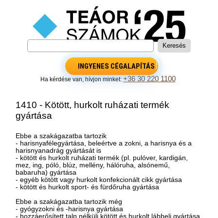
INGYENES CÉGALAPÍTÁS
+36 30 220 1100
Ha kérdése van, hívjon minket:
1410 - Kötött, hurkolt ruházati termék
gyártása
Ebbe a szakágazatba tartozik
- harisnyafélegyártása, beleértve a zokni, a harisnya és a
harisnyanadrág gyártását is
- kötött és hurkolt ruházati termék (pl. pulóver, kardigán,
mez, ing, póló, blúz, mellény, hálóruha, alsónemű,
babaruha) gyártása
- egyéb kötött vagy hurkolt konfekcionált cikk gyártása
- kötött és hurkolt sport- és fürdőruha gyártása
Ebbe a szakágazatba tartozik még
- gyógyzokni és -harisnya gyártása
- hozzáerősített talp nélküli kötött és hurkolt lábbeli gyártása