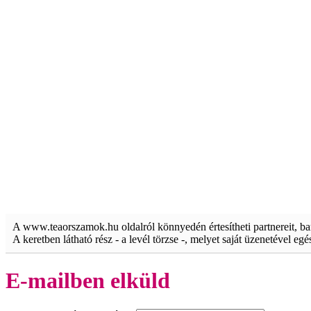
A www.teaorszamok.hu oldalról könnyedén értesítheti partnereit, b
A keretben látható rész - a levél törzse -, melyet saját üzenetével eg
E-mailben elküld