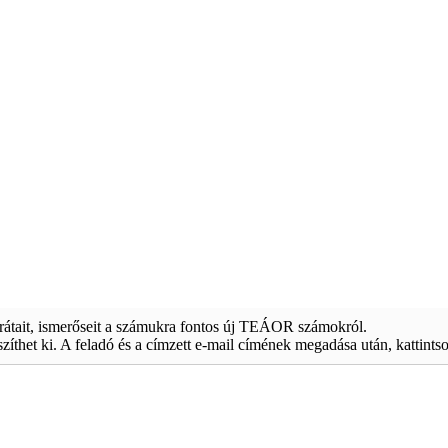
arátait, ismerőseit a számukra fontos új TEÁOR számokról.
észíthet ki. A feladó és a címzett e-mail címének megadása után, kattints