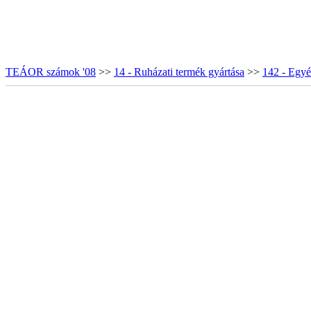
TEÁOR számok '08
>>
14 - Ruházati termék gyártása
>>
142 - Egyéb