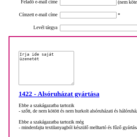
Feladó e-mail címe
(nem köte
Címzett e-mail címe
*
Levél tárgya
1422 - Alsóruházat gyártása
Ebbe a szakágazatba tartozik
- szőtt, de nem kötött és nem hurkolt alsóruházati és hálóruh
Ebbe a szakágazatba tartozik még
- mindenfajta textilanyagból készülő melltartó és fűző gyártás