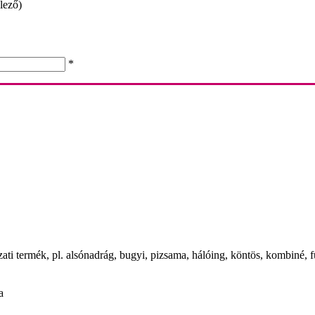
lező)
*
ázati termék, pl. alsónadrág, bugyi, pizsama, hálóing, köntös, kombiné, 
a