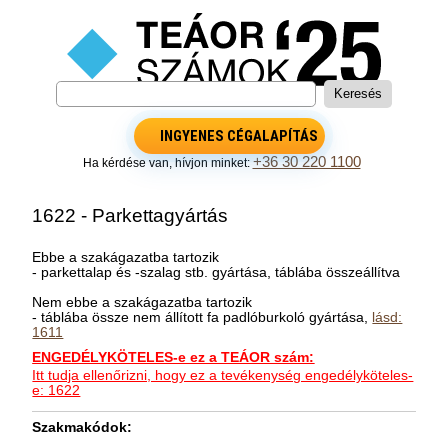
INGYENES CÉGALAPÍTÁS
+36 30 220 1100
Ha kérdése van, hívjon minket:
1622 - Parkettagyártás
Ebbe a szakágazatba tartozik
- parkettalap és -szalag stb. gyártása, táblába összeállítva
Nem ebbe a szakágazatba tartozik
- táblába össze nem állított fa padlóburkoló gyártása,
lásd:
1611
ENGEDÉLYKÖTELES-e ez a TEÁOR szám:
Itt tudja ellenőrizni, hogy ez a tevékenység engedélyköteles-
e: 1622
Szakmakódok: