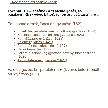
1622 teáor alatti szakmakódok
További TEÁOR számok a "Fafeldolgozás, fa-,
parafatermék (kivéve: bútor), fonott áru gyártása" alatt:
Fa-, parafatermék, fonott áru gyártása (162)
Egyéb fa-, parafatermék, fonott áru gyártása (1628)
Épületasztalos-ipari termék gyártása (1623)
Fa nyílászáró gyártása (1625)
Falemezgyártás (1621)
Fatermék felületkezelése (1627)
Parkettagyártás (1622)
Szilárd tüzelőanyag gyártása növényi biomasszából
(1626)
Tároló fatermék gyártása (1624)
Fafeldolgozás, fa-, parafatermék (kivéve: bútor), fonott
áru gyártása (160)