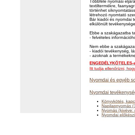
Többféle nyomási eljárá
textiltermékre, faanyag
történhet síknyomtatáss
létrehozó nyomtató szer
Bár kiadói és nyomdai 
elkülönült tevékenység
Ebbe a szakágazatba ta
- felvételes információ
Nem ebbe a szakágazat
- kiadói tevékenység, 
- azoknak a termékekne
ENGEDÉLYKÖTELES-e 
Itt tudja ellenőrizni, h
Nyomdai és egyéb so
Nyomdai tevékenysé
Könyvkötés, kapc
Napilapnyomás (
Nyomás (kivéve: 
Nyomdai előkészí