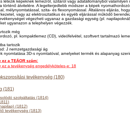
s létezik képeknek lemezről, szitáról vagy adatállományból valamilyen
ra történő átvitelére. A legelterjedtebb módszer a képek nyomathordoz
al, mélynyomtatással, szita- és flexonyomással. Általános eljárás, hog
kezetet, vagy az elektrosztatikus és egyéb eljárással működő berendez
tevékenységet végezheti ugyanaz a gazdasági egység (pl. napilapoknál
eket ugyanazon a telephelyen végezzék.
rtozik még
hordozó, pl. kompaktlemez (CD), videófelvétel, szoftvert tartalmazó le
ba tartozik
lásd: J nemzetgazdasági ág
k nyomtatása 3D-s nyomtatóval, amelyeket termék és alapanyag szerint
ez a TEÁOR szám:
ogy ez a tevékenység engedélyköteles-e: 18
kszorosítási tevékenység (180)
g (181)
solódó szolgáltatás (1814)
1811)
napilap) (1812)
tő tevékenység (1813)