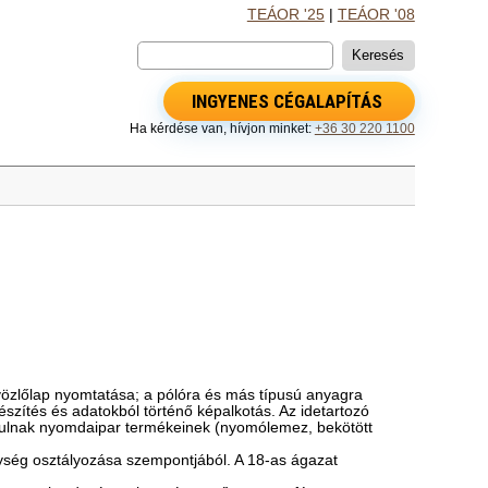
TEÁOR '25
|
TEÁOR '08
INGYENES CÉGALAPÍTÁS
Ha kérdése van, hívjon minket:
+36 30 220 1100
dvözlőlap nyomtatása; a pólóra és más típusú anyagra
zítés és adatokból történő képalkotás. Az idetartozó
árulnak nyomdaipar termékeinek (nyomólemez, bekötött
nység osztályozása szempontjából. A 18-as ágazat