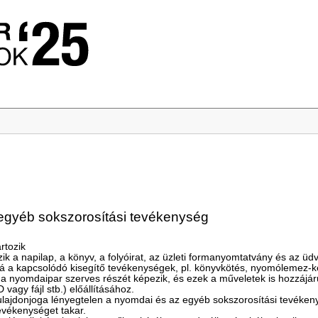
egyéb sokszorosítási tevékenység
rtozik
ik a napilap, a könyv, a folyóirat, az üzleti formanyomtatvány és az ü
á a kapcsolódó kisegítő tevékenységek, pl. könyvkötés, nyomólemez-kés
 a nyomdaipar szerves részét képezik, és ezek a műveletek is hozzáj
vagy fájl stb.) előállításához.
tulajdonjoga lényegtelen a nyomdai és az egyéb sokszorosítási tevéke
tevékenységet takar.