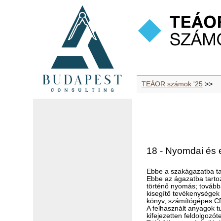
TEÁOR számok '25
>>
18 - Nyomdai és 
Ebbe a szakágazatba ta
Ebbe az ágazatba tartoz
történő nyomás; tovább
kisegítő tevékenységek
könyv, számítógépes CD 
A felhasznált anyagok 
kifejezetten feldolgozó