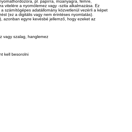
 nyomathordozóra, pl. papírra, műanyagra, fémre,
óra vitelére a nyomólemez vagy -szita alkalmazása. Ez
y a számítógépes adatállomány közvetlenül vezérli a képet
ést (ez a digitális vagy nem érintéses nyomtatás).
), azonban egyre kevésbé jellemző, hogy ezeket az
mez vagy szalag, hanglemez
 kell besorolni