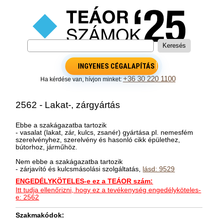
INGYENES CÉGALAPÍTÁS
+36 30 220 1100
Ha kérdése van, hívjon minket:
2562 - Lakat-, zárgyártás
Ebbe a szakágazatba tartozik
- vasalat (lakat, zár, kulcs, zsanér) gyártása pl. nemesfém
szerelvényhez, szerelvény és hasonló cikk épülethez,
bútorhoz, járműhöz.
Nem ebbe a szakágazatba tartozik
- zárjavító és kulcsmásolási szolgáltatás,
lásd: 9529
ENGEDÉLYKÖTELES-e ez a TEÁOR szám:
Itt tudja ellenőrizni, hogy ez a tevékenység engedélyköteles-
e: 2562
Szakmakódok: