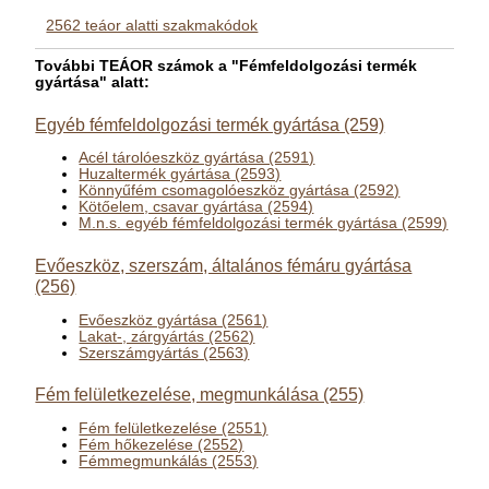
2562 teáor alatti szakmakódok
További TEÁOR számok a "Fémfeldolgozási termék
gyártása" alatt:
Egyéb fémfeldolgozási termék gyártása (259)
Acél tárolóeszköz gyártása (2591)
Huzaltermék gyártása (2593)
Könnyűfém csomagolóeszköz gyártása (2592)
Kötőelem, csavar gyártása (2594)
M.n.s. egyéb fémfeldolgozási termék gyártása (2599)
Evőeszköz, szerszám, általános fémáru gyártása
(256)
Evőeszköz gyártása (2561)
Lakat-, zárgyártás (2562)
Szerszámgyártás (2563)
Fém felületkezelése, megmunkálása (255)
Fém felületkezelése (2551)
Fém hőkezelése (2552)
Fémmegmunkálás (2553)