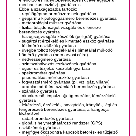
ellenőrző és irányítóberendezés (kivéve egyszerű
mechanikus eszköz) gyártása is.
Ebbe a szakágazatba tartozik:
- repülőgépmotor műszereinek gyártása
- gépjármű kipufogógázmérő berendezés gyártása
- meteorológiai műszer gyártása
- fizikai tulajdonságot vizsgáló és ellenőrző
berendezés gyártása
- hazugságvizsgáló készülék (poligráf) gyártása
- sugárzást érzékelő és kimutató eszköz gyártása
- földmérő eszközök gyártása
- üvegbe töltött folyadékkal és bimetállal működő
hőmérő gyártása (nem orvosi célra)
- nedvességmérő gyártása
- szintszabályozás eszközének gyártása
- égés- és tűzjelző készülék gyártása
- spektrométer gyártása
- pneumatikus mérőeszköz gyártása
- fogyasztásmérő gyártása (pl. víz, gáz, villany)
- áramlásmérő és -számláló berendezés gyártása
- számláló gyártása
- aknakereső, impulzus(jel)generátor, fémérzékelő
gyártása
- lekérdező, érzékelő-, navigációs, irányító-, légi és
tengerészeti berendezés gyártása, a hangbója
kivételével
- radarberendezés gyártása
- globális helymeghatározó rendszer (GPS)
eszközének gyártása
- megfigyelőközpontra kapcsolt betörés- és tűzjelző