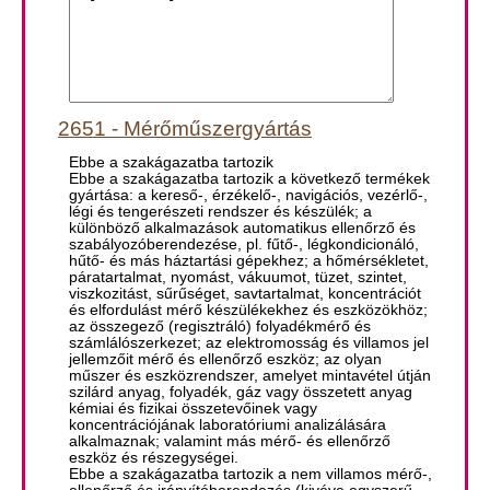
2651 - Mérőműszergyártás
Ebbe a szakágazatba tartozik
Ebbe a szakágazatba tartozik a következő termékek
gyártása: a kereső-, érzékelő-, navigációs, vezérlő-,
légi és tengerészeti rendszer és készülék; a
különböző alkalmazások automatikus ellenőrző és
szabályozóberendezése, pl. fűtő-, légkondicionáló,
hűtő- és más háztartási gépekhez; a hőmérsékletet,
páratartalmat, nyomást, vákuumot, tüzet, szintet,
viszkozitást, sűrűséget, savtartalmat, koncentrációt
és elfordulást mérő készülékekhez és eszközökhöz;
az összegező (regisztráló) folyadékmérő és
számlálószerkezet; az elektromosság és villamos jel
jellemzőit mérő és ellenőrző eszköz; az olyan
műszer és eszközrendszer, amelyet mintavétel útján
szilárd anyag, folyadék, gáz vagy összetett anyag
kémiai és fizikai összetevőinek vagy
koncentrációjának laboratóriumi analizálására
alkalmaznak; valamint más mérő- és ellenőrző
eszköz és részegységei.
Ebbe a szakágazatba tartozik a nem villamos mérő-,