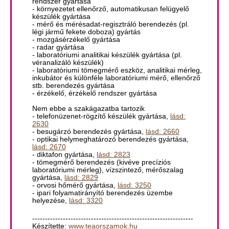
rendszer gyártása
- környezetet ellenőrző, automatikusan felügyelő
készülék gyártása
- mérő és mérésadat-regisztráló berendezés (pl.
légi jármű fekete doboza) gyártás
- mozgásérzékelő gyártása
- radar gyártása
- laboratóriumi analitikai készülék gyártása (pl.
véranalizáló készülék)
- laboratóriumi tömegmérő eszköz, analitikai mérleg,
inkubátor és különféle laboratóriumi mérő, ellenőrző
stb. berendezés gyártása
- érzékelő, érzékelő rendszer gyártása
Nem ebbe a szakágazatba tartozik
- telefonüzenet-rögzítő készülék gyártása,
lásd:
2630
- besugárzó berendezés gyártása,
lásd: 2660
- optikai helymeghatározó berendezés gyártása,
lásd: 2670
- diktafon gyártása,
lásd: 2823
- tömegmérő berendezés (kivéve precíziós
laboratóriumi mérleg), vízszintező, mérőszalag
gyártása,
lásd: 2829
- orvosi hőmérő gyártása,
lásd: 3250
- ipari folyamatirányító berendezés üzembe
helyezése,
lásd: 3320
---------------------------------------------------------------
Készítette:
www.teaorszamok.hu