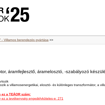
7 - Villamos berendezés gyártása
>>
tor, áramfejlesztő, áramelosztó, -szabályozó készül
rtozik
ozik a villamosenergetikai, elosztó- és különleges transzformátor, a v
ez a TEÁOR szám:
hogy ez a tevékenység engedélyköteles-e: 271