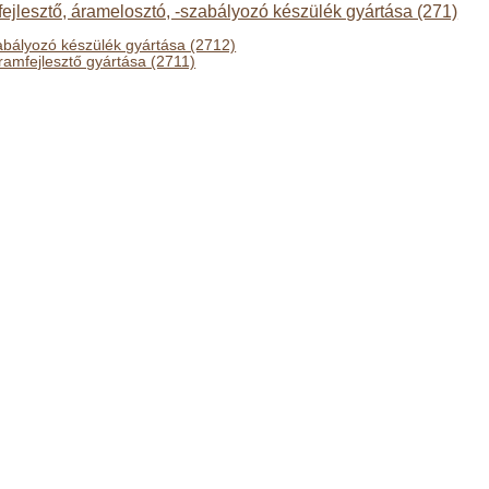
fejlesztő, áramelosztó, -szabályozó készülék gyártása (271)
abályozó készülék gyártása (2712)
ramfejlesztő gyártása (2711)