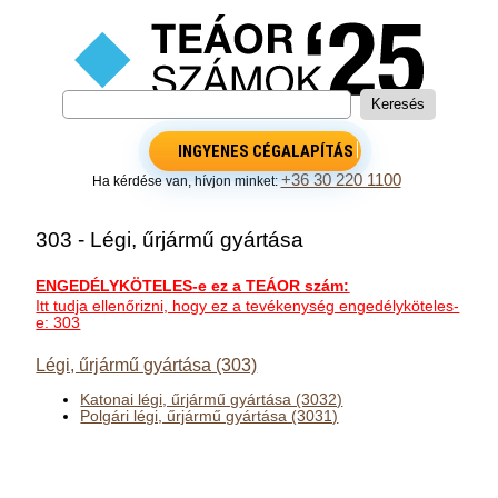
INGYENES CÉGALAPÍTÁS
+36 30 220 1100
Ha kérdése van, hívjon minket:
303 - Légi, űrjármű gyártása
ENGEDÉLYKÖTELES-e ez a TEÁOR szám:
Itt tudja ellenőrizni, hogy ez a tevékenység engedélyköteles-
e: 303
Légi, űrjármű gyártása (303)
Katonai légi, űrjármű gyártása (3032)
Polgári légi, űrjármű gyártása (3031)