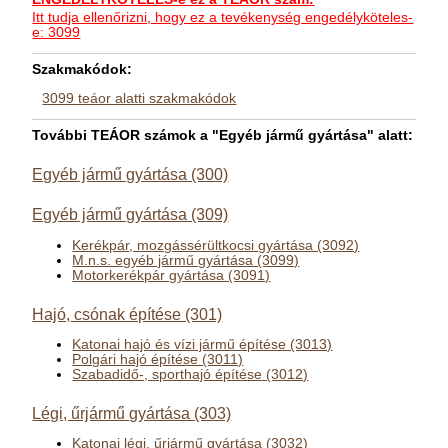
Itt tudja ellenőrizni, hogy ez a tevékenység engedélyköteles-
e: 3099
Szakmakódok:
3099 teáor alatti szakmakódok
További TEÁOR számok a "Egyéb jármű gyártása" alatt:
Egyéb jármű gyártása (300)
Egyéb jármű gyártása (309)
Kerékpár, mozgássérültkocsi gyártása (3092)
M.n.s. egyéb jármű gyártása (3099)
Motorkerékpár gyártása (3091)
Hajó, csónak építése (301)
Katonai hajó és vízi jármű építése (3013)
Polgári hajó építése (3011)
Szabadidő-, sporthajó építése (3012)
Légi, űrjármű gyártása (303)
Katonai légi, űrjármű gyártása (3032)