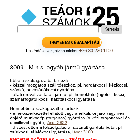
INGYENES CÉGALAPÍTÁS
+36 30 220 1100
Ha kérdése van, hívjon minket:
3099 - M.n.s. egyéb jármű gyártása
Ebbe a szakágazatba tartozik
- kézzel mozgatott szállítóeszköz, pl. hordárkocsi, kézikocsi,
szánkó, bevásárlókocsi gyártása
- állati erővel vontatott jármű, pl. homokfutó (ügető-) kocsi,
szamárfogatú kocsi, halottaskocsi gyártása
Nem ebbe a szakágazatba tartozik
- emelőszerkezettel ellátott vagy anélküli, önjáró vagy nem
önjáró munkagép (targonca) gyártása (a kézi targoncával és
a csillével együtt),
lásd: 2822
- díszes, éttermi felszolgálásra használt gördülő bútor, pl.
zsúrkocsi, tálalókocsi gyártása,
lásd: 3100
ENGEDÉLYKÖTELES-e ez a TEÁOR szám: