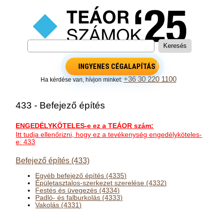
INGYENES CÉGALAPÍTÁS
+36 30 220 1100
Ha kérdése van, hívjon minket:
433 - Befejező építés
ENGEDÉLYKÖTELES-e ez a TEÁOR szám:
Itt tudja ellenőrizni, hogy ez a tevékenység engedélyköteles-
e: 433
Befejező építés (433)
Egyéb befejező építés (4335)
Épületasztalos-szerkezet szerelése (4332)
Festés és üvegezés (4334)
Padló- és falburkolás (4333)
Vakolás (4331)