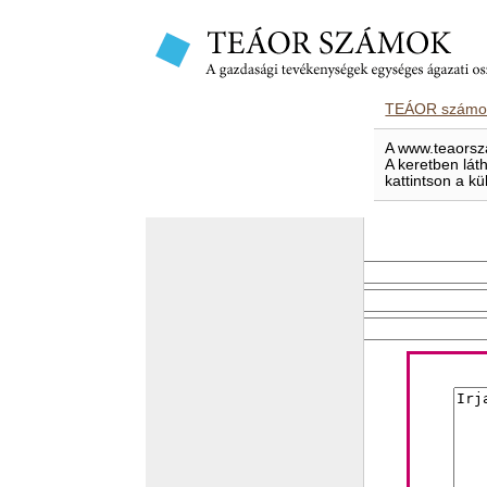
TEÁOR számok
A www.teaorsza
A keretben lát
kattintson a kü
E-mailben elküld
Feladó e-mail címe
Címzett e-mail címe
Levél tárgya