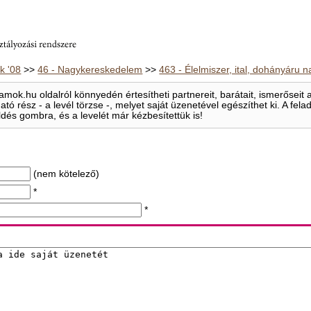
 '08
>>
46 - Nagykereskedelem
>>
463 - Élelmiszer, ital, dohányáru
mok.hu oldalról könnyedén értesítheti partnereit, barátait, ismerősei
ható rész - a levél törzse -, melyet saját üzenetével egészíthet ki. A f
ldés gombra, és a levelét már kézbesítettük is!
(nem kötelező)
*
*