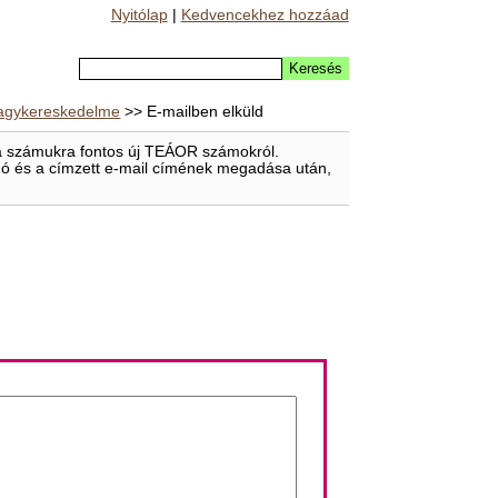
Nyitólap
|
Kedvencekhez hozzáad
 nagykereskedelme
>> E-mailben elküld
t a számukra fontos új TEÁOR számokról.
eladó és a címzett e-mail címének megadása után,