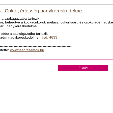
 - Cukor, édesség nagykereskedelme
 a szakágazatba tartozik
kor, beleértve a kockacukorot, melasz, cukorkaáru és csokoládé nagy
káru nagykereskedelme
ebbe a szakágazatba tartozik
gkrém nagykereskedelme,
lásd: 4633
---------------------------------------------------------
ítette:
www.teaorszamok.hu