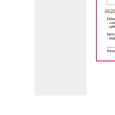
4636
Ebbe
- cu
- pé
Nem 
- jé
------
Kész