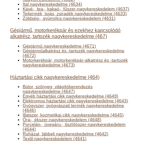
Ital nagykereskedelme (4634)
Kávé-, tea-, kakaó-, fűszer-nagykereskedelem (4637)
Tejtermék, tojás, zsiradék nagykereskedelme (4633)
Zöldség-, gyümölcs-nagykereskedelem (4631)
Gépjármű, motorkerékpár és ezekhez kapcsolódó
alkatrész, tartozék nagykereskedelme (467)
Gépjármű nagykereskedelme (4671)
Gépjárműalkatrész és -tartozék nagykereskedelme
(4672)
Motorkerékpár, motorkerékpár-alkatrész és -tartozék
nagykereskedelme (4673)
Háztartási cikk nagykereskedelme (464)
Bútor, szőnyeg, világítóberendezés
nagykereskedelme (4647)
Egyéb háztartási cikk nagykereskedelme (4649)
Elektromos háztartási cikk nagykereskedelme (4643)
Gyógyszer, gyógyászati termék nagykereskedelme
(4646)
Illatszer, kozmetikai cikk nagykereskedelme (4645)
Óra-, ékszer-nagykereskedelem (4648)
Porcelán-, üvegáru-, tisztítószer-nagykereskedelem
(4644)
Ruházat, lábbeli nagykereskedelme (4642)
Textil-nagykereskedelem (4641)