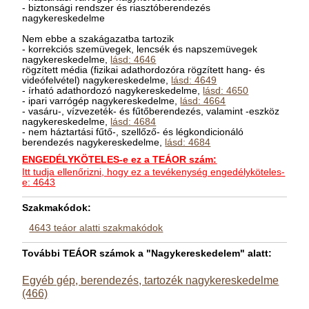
- biztonsági rendszer és riasztóberendezés
nagykereskedelme
Nem ebbe a szakágazatba tartozik
- korrekciós szemüvegek, lencsék és napszemüvegek
nagykereskedelme,
lásd: 4646
rögzített média (fizikai adathordozóra rögzített hang- és
videófelvétel) nagykereskedelme,
lásd: 4649
- írható adathordozó nagykereskedelme,
lásd: 4650
- ipari varrógép nagykereskedelme,
lásd: 4664
- vasáru-, vízvezeték- és fűtőberendezés, valamint -eszköz
nagykereskedelme,
lásd: 4684
- nem háztartási fűtő-, szellőző- és légkondicionáló
berendezés nagykereskedelme,
lásd: 4684
ENGEDÉLYKÖTELES-e ez a TEÁOR szám:
Itt tudja ellenőrizni, hogy ez a tevékenység engedélyköteles-
e: 4643
Szakmakódok:
4643 teáor alatti szakmakódok
További TEÁOR számok a "Nagykereskedelem" alatt:
Egyéb gép, berendezés, tartozék nagykereskedelme
(466)