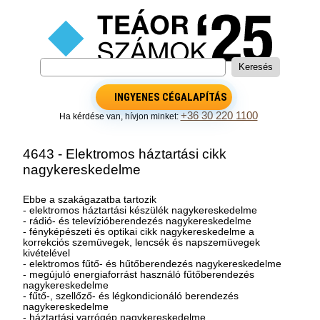
INGYENES CÉGALAPÍTÁS
+36 30 220 1100
Ha kérdése van, hívjon minket:
4643 - Elektromos háztartási cikk
nagykereskedelme
Ebbe a szakágazatba tartozik
- elektromos háztartási készülék nagykereskedelme
- rádió- és televízióberendezés nagykereskedelme
- fényképészeti és optikai cikk nagykereskedelme a
korrekciós szemüvegek, lencsék és napszemüvegek
kivételével
- elektromos fűtő- és hűtőberendezés nagykereskedelme
- megújuló energiaforrást használó fűtőberendezés
nagykereskedelme
- fűtő-, szellőző- és légkondicionáló berendezés
nagykereskedelme
- háztartási varrógép nagykereskedelme