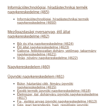
Információtechnológiai, híradástechnikai termék
nagykereskedelme (465)
Információtechnológiai, híradástechnikai termék
nagykereskedelme (4650)
Mezőgazdasági nyersanyag, élő állat
nagykereskedelme (462)
Bőr és irha nagykereskedelme (4624)
Élő állat nagykereskedelme (4623)
Gabona, feldolgozatlan dohány, vetőmag, takarmány
nagykereskedelme (4621)
Virág, növény nagykereskedelme (4622)
Nagykereskedelem (460)
Ügynöki nagykereskedelem (461)
Bútor, háztartási cikk, fémáru ügynöki
nagykereskedelme (4615)
Egyéb termék ügynöki nagykereskedelme (4618)
Élelmiszer, ital, dohányáru ügynöki nagykereskedelme
(4617)
Fa-, építési anyag ügynöki nagykereskedelme (4613)
Gép, ipari berendezés, hajó, repülőgép ügynöki