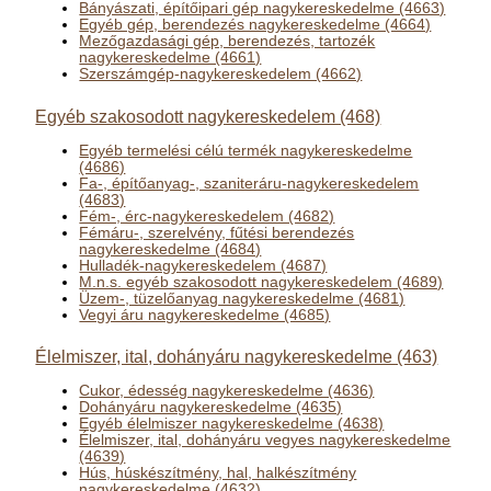
Bányászati, építőipari gép nagykereskedelme (4663)
Egyéb gép, berendezés nagykereskedelme (4664)
Mezőgazdasági gép, berendezés, tartozék
nagykereskedelme (4661)
Szerszámgép-nagykereskedelem (4662)
Egyéb szakosodott nagykereskedelem (468)
Egyéb termelési célú termék nagykereskedelme
(4686)
Fa-, építőanyag-, szaniteráru-nagykereskedelem
(4683)
Fém-, érc-nagykereskedelem (4682)
Fémáru-, szerelvény, fűtési berendezés
nagykereskedelme (4684)
Hulladék-nagykereskedelem (4687)
M.n.s. egyéb szakosodott nagykereskedelem (4689)
Üzem-, tüzelőanyag nagykereskedelme (4681)
Vegyi áru nagykereskedelme (4685)
Élelmiszer, ital, dohányáru nagykereskedelme (463)
Cukor, édesség nagykereskedelme (4636)
Dohányáru nagykereskedelme (4635)
Egyéb élelmiszer nagykereskedelme (4638)
Élelmiszer, ital, dohányáru vegyes nagykereskedelme
(4639)
Hús, húskészítmény, hal, halkészítmény
nagykereskedelme (4632)