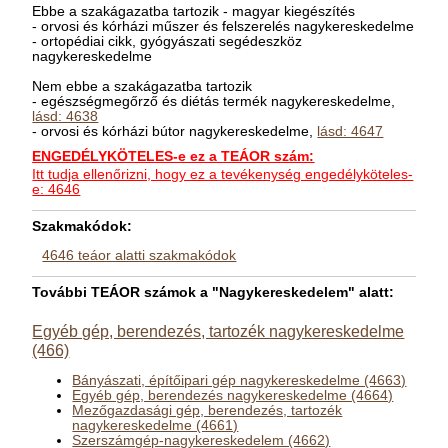
Ebbe a szakágazatba tartozik - magyar kiegészítés
- orvosi és kórházi műszer és felszerelés nagykereskedelme
- ortopédiai cikk, gyógyászati segédeszköz
nagykereskedelme
Nem ebbe a szakágazatba tartozik
- egészségmegőrző és diétás termék nagykereskedelme,
lásd: 4638
- orvosi és kórházi bútor nagykereskedelme,
lásd: 4647
ENGEDÉLYKÖTELES-e ez a TEÁOR szám:
Itt tudja ellenőrizni, hogy ez a tevékenység engedélyköteles-
e: 4646
Szakmakódok:
4646 teáor alatti szakmakódok
További TEÁOR számok a "Nagykereskedelem" alatt:
Egyéb gép, berendezés, tartozék nagykereskedelme
(466)
Bányászati, építőipari gép nagykereskedelme (4663)
Egyéb gép, berendezés nagykereskedelme (4664)
Mezőgazdasági gép, berendezés, tartozék
nagykereskedelme (4661)
Szerszámgép-nagykereskedelem (4662)