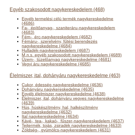
Egyéb szakosodott nagykereskedelem (468)
Egyéb termelési célú termék nagykereskedelme
(4686)
Fa-, építőanyag-, szaniteráru-nagykereskedelem
(4683)
Fém-, érc-nagykereskedelem (4682)
Fémáru-, szerelvény, fűtési berendezés
nagykereskedelme (4684)
Hulladék-nagykereskedelem (4687)
M.n.s. egyéb szakosodott nagykereskedelem (4689)
Üzem-, tüzelőanyag nagykereskedelme (4681)
Vegyi áru nagykereskedelme (4685)
Élelmiszer, ital, dohányáru nagykereskedelme (463)
Cukor, édesség nagykereskedelme (4636)
Dohányáru nagykereskedelme (4635)
Egyéb élelmiszer nagykereskedelme (4638)
Élelmiszer, ital, dohányáru vegyes nagykereskedelme
(4639)
Hús, húskészítmény, hal, halkészítmény
nagykereskedelme (4632)
Ital nagykereskedelme (4634)
Kávé-, tea-, kakaó-, fűszer-nagykereskedelem (4637)
Tejtermék, tojás, zsiradék nagykereskedelme (4633)
Zöldség-, gyümölcs-nagykereskedelem (4631)