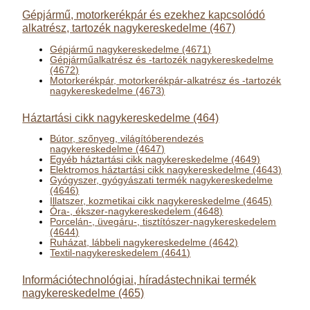
Gépjármű, motorkerékpár és ezekhez kapcsolódó
alkatrész, tartozék nagykereskedelme (467)
Gépjármű nagykereskedelme (4671)
Gépjárműalkatrész és -tartozék nagykereskedelme
(4672)
Motorkerékpár, motorkerékpár-alkatrész és -tartozék
nagykereskedelme (4673)
Háztartási cikk nagykereskedelme (464)
Bútor, szőnyeg, világítóberendezés
nagykereskedelme (4647)
Egyéb háztartási cikk nagykereskedelme (4649)
Elektromos háztartási cikk nagykereskedelme (4643)
Gyógyszer, gyógyászati termék nagykereskedelme
(4646)
Illatszer, kozmetikai cikk nagykereskedelme (4645)
Óra-, ékszer-nagykereskedelem (4648)
Porcelán-, üvegáru-, tisztítószer-nagykereskedelem
(4644)
Ruházat, lábbeli nagykereskedelme (4642)
Textil-nagykereskedelem (4641)
Információtechnológiai, híradástechnikai termék
nagykereskedelme (465)