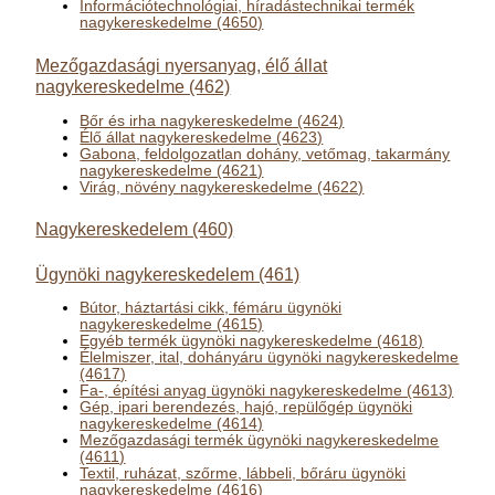
Információtechnológiai, híradástechnikai termék
nagykereskedelme (4650)
Mezőgazdasági nyersanyag, élő állat
nagykereskedelme (462)
Bőr és irha nagykereskedelme (4624)
Élő állat nagykereskedelme (4623)
Gabona, feldolgozatlan dohány, vetőmag, takarmány
nagykereskedelme (4621)
Virág, növény nagykereskedelme (4622)
Nagykereskedelem (460)
Ügynöki nagykereskedelem (461)
Bútor, háztartási cikk, fémáru ügynöki
nagykereskedelme (4615)
Egyéb termék ügynöki nagykereskedelme (4618)
Élelmiszer, ital, dohányáru ügynöki nagykereskedelme
(4617)
Fa-, építési anyag ügynöki nagykereskedelme (4613)
Gép, ipari berendezés, hajó, repülőgép ügynöki
nagykereskedelme (4614)
Mezőgazdasági termék ügynöki nagykereskedelme
(4611)
Textil, ruházat, szőrme, lábbeli, bőráru ügynöki
nagykereskedelme (4616)