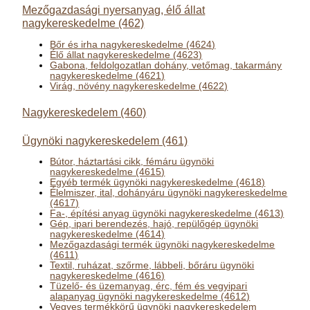
Mezőgazdasági nyersanyag, élő állat
nagykereskedelme (462)
Bőr és irha nagykereskedelme (4624)
Élő állat nagykereskedelme (4623)
Gabona, feldolgozatlan dohány, vetőmag, takarmány
nagykereskedelme (4621)
Virág, növény nagykereskedelme (4622)
Nagykereskedelem (460)
Ügynöki nagykereskedelem (461)
Bútor, háztartási cikk, fémáru ügynöki
nagykereskedelme (4615)
Egyéb termék ügynöki nagykereskedelme (4618)
Élelmiszer, ital, dohányáru ügynöki nagykereskedelme
(4617)
Fa-, építési anyag ügynöki nagykereskedelme (4613)
Gép, ipari berendezés, hajó, repülőgép ügynöki
nagykereskedelme (4614)
Mezőgazdasági termék ügynöki nagykereskedelme
(4611)
Textil, ruházat, szőrme, lábbeli, bőráru ügynöki
nagykereskedelme (4616)
Tüzelő- és üzemanyag, érc, fém és vegyipari
alapanyag ügynöki nagykereskedelme (4612)
Vegyes termékkörű ügynöki nagykereskedelem