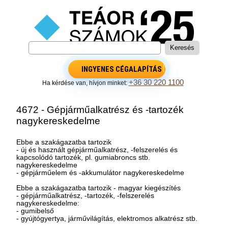
INGYENES CÉGALAPÍTÁS
+36 30 220 1100
Ha kérdése van, hívjon minket:
4672 - Gépjárműalkatrész és -tartozék
nagykereskedelme
Ebbe a szakágazatba tartozik
- új és használt gépjárműalkatrész, -felszerelés és
kapcsolódó tartozék, pl. gumiabroncs stb.
nagykereskedelme
- gépjárműelem és -akkumulátor nagykereskedelme
Ebbe a szakágazatba tartozik - magyar kiegészítés
- gépjárműalkatrész, -tartozék, -felszerelés
nagykereskedelme:
- gumibelső
- gyújtógyertya, járművilágítás, elektromos alkatrész stb.