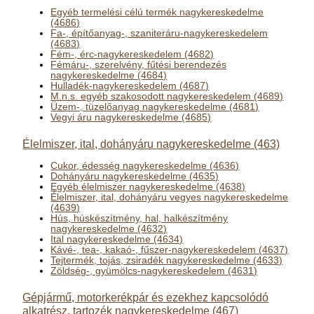
Egyéb termelési célú termék nagykereskedelme
(4686)
Fa-, építőanyag-, szaniteráru-nagykereskedelem
(4683)
Fém-, érc-nagykereskedelem (4682)
Fémáru-, szerelvény, fűtési berendezés
nagykereskedelme (4684)
Hulladék-nagykereskedelem (4687)
M.n.s. egyéb szakosodott nagykereskedelem (4689)
Üzem-, tüzelőanyag nagykereskedelme (4681)
Vegyi áru nagykereskedelme (4685)
Élelmiszer, ital, dohányáru nagykereskedelme (463)
Cukor, édesség nagykereskedelme (4636)
Dohányáru nagykereskedelme (4635)
Egyéb élelmiszer nagykereskedelme (4638)
Élelmiszer, ital, dohányáru vegyes nagykereskedelme
(4639)
Hús, húskészítmény, hal, halkészítmény
nagykereskedelme (4632)
Ital nagykereskedelme (4634)
Kávé-, tea-, kakaó-, fűszer-nagykereskedelem (4637)
Tejtermék, tojás, zsiradék nagykereskedelme (4633)
Zöldség-, gyümölcs-nagykereskedelem (4631)
Gépjármű, motorkerékpár és ezekhez kapcsolódó
alkatrész, tartozék nagykereskedelme (467)