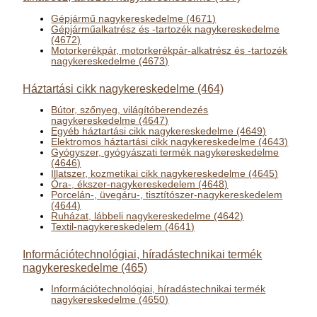
Gépjármű nagykereskedelme (4671)
Gépjárműalkatrész és -tartozék nagykereskedelme
(4672)
Motorkerékpár, motorkerékpár-alkatrész és -tartozék
nagykereskedelme (4673)
Háztartási cikk nagykereskedelme (464)
Bútor, szőnyeg, világítóberendezés
nagykereskedelme (4647)
Egyéb háztartási cikk nagykereskedelme (4649)
Elektromos háztartási cikk nagykereskedelme (4643)
Gyógyszer, gyógyászati termék nagykereskedelme
(4646)
Illatszer, kozmetikai cikk nagykereskedelme (4645)
Óra-, ékszer-nagykereskedelem (4648)
Porcelán-, üvegáru-, tisztítószer-nagykereskedelem
(4644)
Ruházat, lábbeli nagykereskedelme (4642)
Textil-nagykereskedelem (4641)
Információtechnológiai, híradástechnikai termék
nagykereskedelme (465)
Információtechnológiai, híradástechnikai termék
nagykereskedelme (4650)