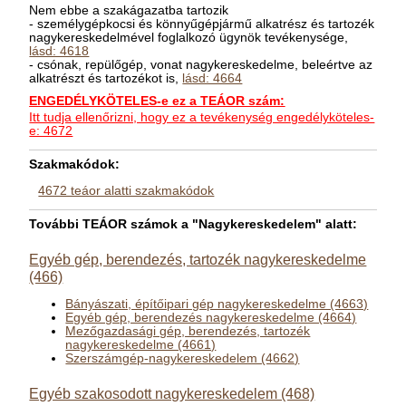
Nem ebbe a szakágazatba tartozik
- személygépkocsi és könnyűgépjármű alkatrész és tartozék
nagykereskedelmével foglalkozó ügynök tevékenysége,
lásd: 4618
- csónak, repülőgép, vonat nagykereskedelme, beleértve az
alkatrészt és tartozékot is,
lásd: 4664
ENGEDÉLYKÖTELES-e ez a TEÁOR szám:
Itt tudja ellenőrizni, hogy ez a tevékenység engedélyköteles-
e: 4672
Szakmakódok:
4672 teáor alatti szakmakódok
További TEÁOR számok a "Nagykereskedelem" alatt:
Egyéb gép, berendezés, tartozék nagykereskedelme
(466)
Bányászati, építőipari gép nagykereskedelme (4663)
Egyéb gép, berendezés nagykereskedelme (4664)
Mezőgazdasági gép, berendezés, tartozék
nagykereskedelme (4661)
Szerszámgép-nagykereskedelem (4662)
Egyéb szakosodott nagykereskedelem (468)