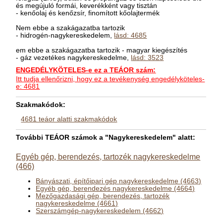
és megújuló formái, keverékként vagy tisztán
- kenőolaj és kenőzsír, finomított kőolajtermék
Nem ebbe a szakágazatba tartozik
- hidrogén-nagykereskedelem,
lásd: 4685
em ebbe a szakágazatba tartozik - magyar kiegészítés
- gáz vezetékes nagykereskedelme,
lásd: 3523
ENGEDÉLYKÖTELES-e ez a TEÁOR szám:
Itt tudja ellenőrizni, hogy ez a tevékenység engedélyköteles-
e: 4681
Szakmakódok:
4681 teáor alatti szakmakódok
További TEÁOR számok a "Nagykereskedelem" alatt:
Egyéb gép, berendezés, tartozék nagykereskedelme
(466)
Bányászati, építőipari gép nagykereskedelme (4663)
Egyéb gép, berendezés nagykereskedelme (4664)
Mezőgazdasági gép, berendezés, tartozék
nagykereskedelme (4661)
Szerszámgép-nagykereskedelem (4662)