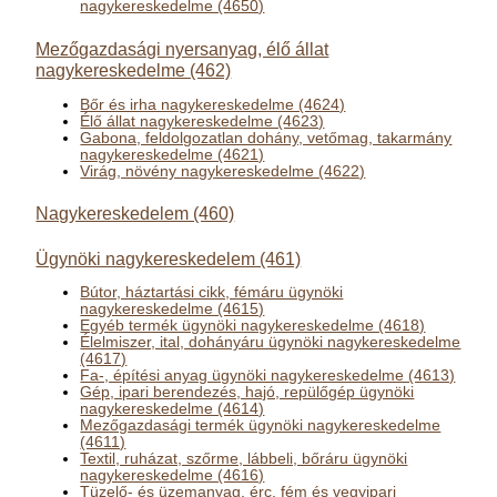
nagykereskedelme (4650)
Mezőgazdasági nyersanyag, élő állat
nagykereskedelme (462)
Bőr és irha nagykereskedelme (4624)
Élő állat nagykereskedelme (4623)
Gabona, feldolgozatlan dohány, vetőmag, takarmány
nagykereskedelme (4621)
Virág, növény nagykereskedelme (4622)
Nagykereskedelem (460)
Ügynöki nagykereskedelem (461)
Bútor, háztartási cikk, fémáru ügynöki
nagykereskedelme (4615)
Egyéb termék ügynöki nagykereskedelme (4618)
Élelmiszer, ital, dohányáru ügynöki nagykereskedelme
(4617)
Fa-, építési anyag ügynöki nagykereskedelme (4613)
Gép, ipari berendezés, hajó, repülőgép ügynöki
nagykereskedelme (4614)
Mezőgazdasági termék ügynöki nagykereskedelme
(4611)
Textil, ruházat, szőrme, lábbeli, bőráru ügynöki
nagykereskedelme (4616)
Tüzelő- és üzemanyag, érc, fém és vegyipari