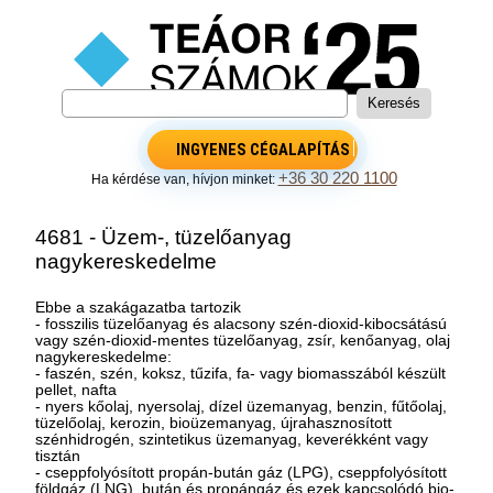
INGYENES CÉGALAPÍTÁS
+36 30 220 1100
Ha kérdése van, hívjon minket:
4681 - Üzem-, tüzelőanyag
nagykereskedelme
Ebbe a szakágazatba tartozik
- fosszilis tüzelőanyag és alacsony szén-dioxid-kibocsátású
vagy szén-dioxid-mentes tüzelőanyag, zsír, kenőanyag, olaj
nagykereskedelme:
- faszén, szén, koksz, tűzifa, fa- vagy biomasszából készült
pellet, nafta
- nyers kőolaj, nyersolaj, dízel üzemanyag, benzin, fűtőolaj,
tüzelőolaj, kerozin, bioüzemanyag, újrahasznosított
szénhidrogén, szintetikus üzemanyag, keverékként vagy
tisztán
- cseppfolyósított propán-bután gáz (LPG), cseppfolyósított
földgáz (LNG), bután és propángáz és ezek kapcsolódó bio-