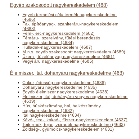
Egyéb szakosodott nagykereskedelem (468)
Egyéb termelési célú termék nagykereskedelme
(4686)
Fa-, építőanyag-, szaniteráru-nagykereskedelem
(4683)
Fém-, érc-nagykereskedelem (4682)
Fémáru-, szerelvény, fűtési berendezés
nagykereskedelme (4684)
Hulladék-nagykereskedelem (4687)
M.n.s. egyéb szakosodott nagykereskedelem (4689)
Üzem-, tüzelőanyag nagykereskedelme (4681)
Vegyi áru nagykereskedelme (4685)
Élelmiszer, ital, dohányáru nagykereskedelme (463)
Cukor, édesség nagykereskedelme (4636)
Dohányáru nagykereskedelme (4635)
Egyéb élelmiszer nagykereskedelme (4638)
Élelmiszer, ital, dohányáru vegyes nagykereskedelme
(4639)
Hús, húskészítmény, hal, halkészítmény
nagykereskedelme (4632)
Ital nagykereskedelme (4634)
Kávé-, tea-, kakaó-, fűszer-nagykereskedelem (4637)
Tejtermék, tojás, zsiradék nagykereskedelme (4633)
Zöldség-, gyümölcs-nagykereskedelem (4631)