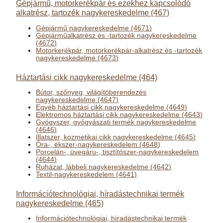
Gépjármű, motorkerékpár és ezekhez kapcsolódó
alkatrész, tartozék nagykereskedelme (467)
Gépjármű nagykereskedelme (4671)
Gépjárműalkatrész és -tartozék nagykereskedelme
(4672)
Motorkerékpár, motorkerékpár-alkatrész és -tartozék
nagykereskedelme (4673)
Háztartási cikk nagykereskedelme (464)
Bútor, szőnyeg, világítóberendezés
nagykereskedelme (4647)
Egyéb háztartási cikk nagykereskedelme (4649)
Elektromos háztartási cikk nagykereskedelme (4643)
Gyógyszer, gyógyászati termék nagykereskedelme
(4646)
Illatszer, kozmetikai cikk nagykereskedelme (4645)
Óra-, ékszer-nagykereskedelem (4648)
Porcelán-, üvegáru-, tisztítószer-nagykereskedelem
(4644)
Ruházat, lábbeli nagykereskedelme (4642)
Textil-nagykereskedelem (4641)
Információtechnológiai, híradástechnikai termék
nagykereskedelme (465)
Információtechnológiai, híradástechnikai termék