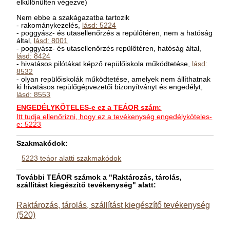
elkülönülten végezve)
Nem ebbe a szakágazatba tartozik
- rakománykezelés,
lásd: 5224
- poggyász- és utasellenőrzés a repülőtéren, nem a hatóság
által,
lásd: 8001
- poggyász- és utasellenőrzés repülőtéren, hatóság által,
lásd: 8424
- hivatásos pilótákat képző repülőiskola működtetése,
lásd:
8532
- olyan repülőiskolák működtetése, amelyek nem állíthatnak
ki hivatásos repülőgépvezetői bizonyítványt és engedélyt,
lásd: 8553
ENGEDÉLYKÖTELES-e ez a TEÁOR szám:
Itt tudja ellenőrizni, hogy ez a tevékenység engedélyköteles-
e: 5223
Szakmakódok:
5223 teáor alatti szakmakódok
További TEÁOR számok a "Raktározás, tárolás,
szállítást kiegészítő tevékenység" alatt:
Raktározás, tárolás, szállítást kiegészítő tevékenység
(520)