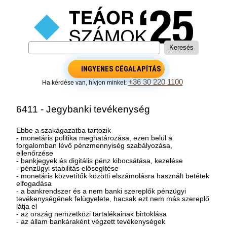
INGYENES CÉGALAPÍTÁS
+36 30 220 1100
Ha kérdése van, hívjon minket:
6411 - Jegybanki tevékenység
Ebbe a szakágazatba tartozik
- monetáris politika meghatározása, ezen belül a
forgalomban lévő pénzmennyiség szabályozása,
ellenőrzése
- bankjegyek és digitális pénz kibocsátása, kezelése
- pénzügyi stabilitás elősegítése
- monetáris közvetítők közötti elszámolásra használt betétek
elfogadása
- a bankrendszer és a nem banki szereplők pénzügyi
tevékenységének felügyelete, hacsak ezt nem más szereplő
látja el
- az ország nemzetközi tartalékainak birtoklása
- az állam bankáraként végzett tevékenységek