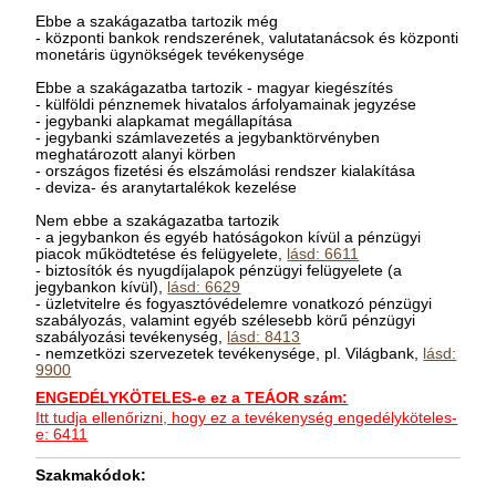
Ebbe a szakágazatba tartozik még
- központi bankok rendszerének, valutatanácsok és központi
monetáris ügynökségek tevékenysége
Ebbe a szakágazatba tartozik - magyar kiegészítés
- külföldi pénznemek hivatalos árfolyamainak jegyzése
- jegybanki alapkamat megállapítása
- jegybanki számlavezetés a jegybanktörvényben
meghatározott alanyi körben
- országos fizetési és elszámolási rendszer kialakítása
- deviza- és aranytartalékok kezelése
Nem ebbe a szakágazatba tartozik
- a jegybankon és egyéb hatóságokon kívül a pénzügyi
piacok működtetése és felügyelete,
lásd: 6611
- biztosítók és nyugdíjalapok pénzügyi felügyelete (a
jegybankon kívül),
lásd: 6629
- üzletvitelre és fogyasztóvédelemre vonatkozó pénzügyi
szabályozás, valamint egyéb szélesebb körű pénzügyi
szabályozási tevékenység,
lásd: 8413
- nemzetközi szervezetek tevékenysége, pl. Világbank,
lásd:
9900
ENGEDÉLYKÖTELES-e ez a TEÁOR szám:
Itt tudja ellenőrizni, hogy ez a tevékenység engedélyköteles-
e: 6411
Szakmakódok: