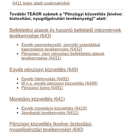
6411 teáor alatti szakmakódok
További TEÁOR számok a "Pénzügyi közvetítés (kivéve:
biztosítási, nyugdíjpénztári tevékenység)" alatt:
Befektetési alapok és hasonló befektető intézmények
tevékenysége (643)
Egyéb vagyonkezelői, ügynöki számlákkal
kapcsolatos tevékenység (6432)
Pénzpiaci, nem pénzpiaci befektetési alapok
tevékenysége (6431)
Egyéb pénzügyi közvetítés (649)
Egyéb hitelnyújtás (6492)
M.n.s. egyéb pénzügyi közvetítés (6499)
Pénzügyi lízing (6491)
Monetáris közvetítés (641)
Egyéb monetáris közvetítés (6419)
Jegybanki tevékenység (6411)
Pénzügyi közvetítés (kivéve: biztosítási,
nyugdíjpénztári tevékenység) (640)