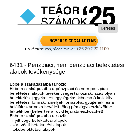
INGYENES CÉGALAPÍTÁS
+36 30 220 1100
Ha kérdése van, hívjon minket:
6431 - Pénzpiaci, nem pénzpiaci befektetési
alapok tevékenysége
Ebbe a szakágazatba tartozik
Ebbe a szakágazatba a pénzpiaci és nem pénzpiaci
befektetési alapok tevékenységei tartoznak, azaz olyan
befektetési jegyeket és egységeket kibocsátó kollektív
befektetési formák, amelyek forrásokat gyűjtenek, és a
belőlük származó bevételt főleg pénzügyi eszközökbe
fektetik be (beleértve a rövid lejáratú eszközöket).
Ebbe a szakágazatba tartozik:
- nyílt végű befektetési alapok
- zárt végű befektetési alapok
- tőkebefektetési alapok