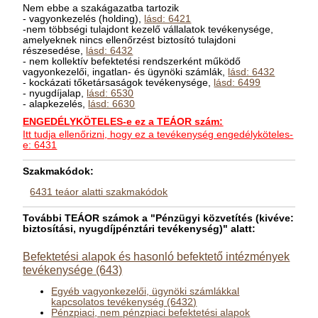
Nem ebbe a szakágazatba tartozik
- vagyonkezelés (holding),
lásd: 6421
-nem többségi tulajdont kezelő vállalatok tevékenysége,
amelyeknek nincs ellenőrzést biztosító tulajdoni
részesedése,
lásd: 6432
- nem kollektív befektetési rendszerként működő
vagyonkezelői, ingatlan- és ügynöki számlák,
lásd: 6432
- kockázati tőketársaságok tevékenysége,
lásd: 6499
- nyugdíjalap,
lásd: 6530
- alapkezelés,
lásd: 6630
ENGEDÉLYKÖTELES-e ez a TEÁOR szám:
Itt tudja ellenőrizni, hogy ez a tevékenység engedélyköteles-
e: 6431
Szakmakódok:
6431 teáor alatti szakmakódok
További TEÁOR számok a "Pénzügyi közvetítés (kivéve:
biztosítási, nyugdíjpénztári tevékenység)" alatt:
Befektetési alapok és hasonló befektető intézmények
tevékenysége (643)
Egyéb vagyonkezelői, ügynöki számlákkal
kapcsolatos tevékenység (6432)
Pénzpiaci, nem pénzpiaci befektetési alapok