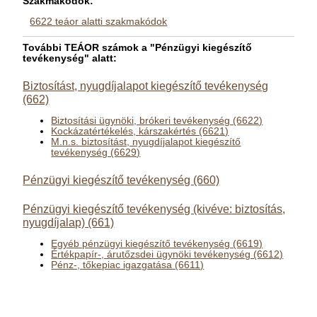
Szakmakódok:
6622 teáor alatti szakmakódok
További TEÁOR számok a "Pénzügyi kiegészítő
tevékenység" alatt:
Biztosítást, nyugdíjalapot kiegészítő tevékenység
(662)
Biztosítási ügynöki, brókeri tevékenység (6622)
Kockázatértékelés, kárszakértés (6621)
M.n.s. biztosítást, nyugdíjalapot kiegészítő
tevékenység (6629)
Pénzügyi kiegészítő tevékenység (660)
Pénzügyi kiegészítő tevékenység (kivéve: biztosítás,
nyugdíjalap) (661)
Egyéb pénzügyi kiegészítő tevékenység (6619)
Értékpapír-, árutőzsdei ügynöki tevékenység (6612)
Pénz-, tőkepiac igazgatása (6611)