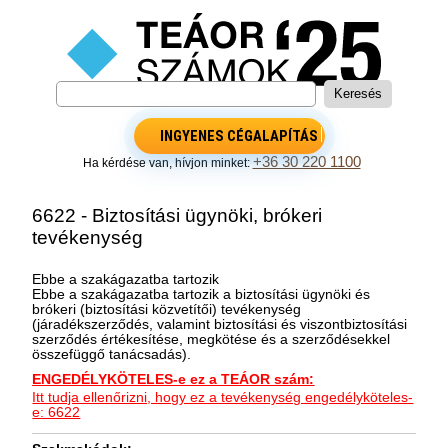
INGYENES CÉGALAPÍTÁS
+36 30 220 1100
Ha kérdése van, hívjon minket:
6622 - Biztosítási ügynöki, brókeri
tevékenység
Ebbe a szakágazatba tartozik
Ebbe a szakágazatba tartozik a biztosítási ügynöki és
brókeri (biztosítási közvetítői) tevékenység
(járadékszerződés, valamint biztosítási és viszontbiztosítási
szerződés értékesítése, megkötése és a szerződésekkel
összefüggő tanácsadás).
ENGEDÉLYKÖTELES-e ez a TEÁOR szám:
Itt tudja ellenőrizni, hogy ez a tevékenység engedélyköteles-
e: 6622