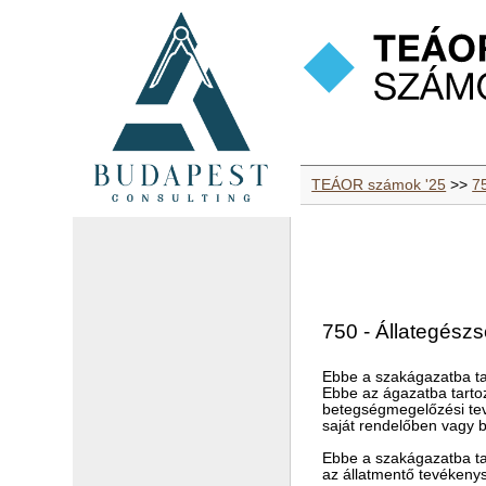
TEÁOR számok '25
>>
75
750 - Állategészs
Ebbe a szakágazatba ta
Ebbe az ágazatba tartoz
betegségmegelőzési tevé
saját rendelőben vagy b
Ebbe a szakágazatba ta
az állatmentő tevékeny