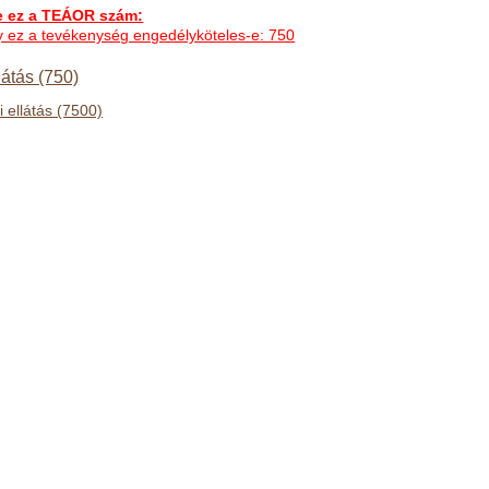
ez a TEÁOR szám:
hogy ez a tevékenység engedélyköteles-e: 750
látás (750)
 ellátás (7500)