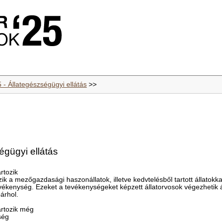
 - Állategészségügyi ellátás
>>
égügyi ellátás
rtozik
ik a mezőgazdasági haszonállatok, illetve kedvtelésből tartott állatokka
kenység. Ezeket a tevékenységeket képzett állatorvosok végezhetik ál
árhol.
rtozik még
ség