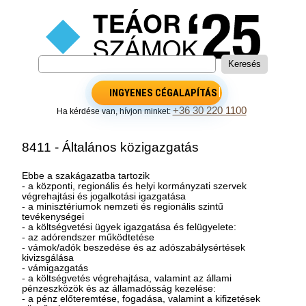
INGYENES CÉGALAPÍTÁS
+36 30 220 1100
Ha kérdése van, hívjon minket:
8411 - Általános közigazgatás
Ebbe a szakágazatba tartozik
- a központi, regionális és helyi kormányzati szervek
végrehajtási és jogalkotási igazgatása
- a minisztériumok nemzeti és regionális szintű
tevékenységei
- a költségvetési ügyek igazgatása és felügyelete:
- az adórendszer működtetése
- vámok/adók beszedése és az adószabálysértések
kivizsgálása
- vámigazgatás
- a költségvetés végrehajtása, valamint az állami
pénzeszközök és az államadósság kezelése:
- a pénz előteremtése, fogadása, valamint a kifizetések