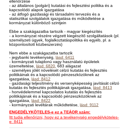
ellenőrzése
- az általános (polgári) kutatási és fejlesztési politika és a
kapcsolódó alapok igazgatása
- az átfogó gazdasági és társadalmi tervezés és a
statisztikai szolgálatok igazgatása és működtetése a
kormányzat különböző szintjein
Ebbe a szakágazatba tartozik - magyar kiegészítés
- a kormányzat részére végzett kiegészítő szolgáltatások (pl.
személyzeti ügyek, foglalkoztatáspolitika és egyéb, pl. a
központosított közbeszerzés)
Nem ebbe a szakágazatba tartozik
- jegybanki tevékenység,
lásd: 6411
- kormányzati tulajdonú vagy használatú épületek
üzemeltetése,
lásd: 6820
, 683 alágazat
- személyes jólét növelését célzó kutatás és fejlesztés
politikáinak és a kapcsolódó pénzeszközöknek az
igazgatása,
lásd: 8412
- gazdasági teljesítmény és versenyképesség javítását célzó
kutatás és fejlesztés politikájának igazgatása,
lásd: 8413
- honvédelemmel kapcsolatos kutatás és fejlesztés
politikájának és a kapcsolódó pénzeszközöknek az
igazgatása,
lásd: 8422
- kormányzati levéltárak működtetése,
lásd: 9112
ENGEDÉLYKÖTELES-e ez a TEÁOR szám:
Itt tudja ellenőrizni, hogy ez a tevékenység engedélyköteles-
e: 8411