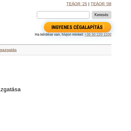
TEÁOR '25
|
TEÁOR '08
INGYENES CÉGALAPÍTÁS
Ha kérdése van, hívjon minket:
+36 30 220 1100
igazgatás
gazgatása