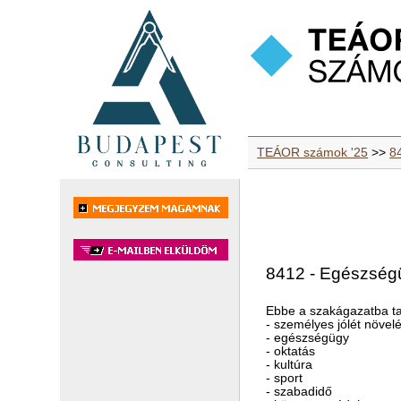
TEÁOR számok '25
>>
8
8412 - Egészségüg
Ebbe a szakágazatba ta
- személyes jólét növel
- egészségügy
- oktatás
- kultúra
- sport
- szabadidő