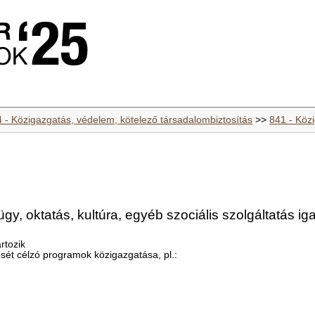
4 - Közigazgatás, védelem, kötelező társadalombiztosítás
>>
841 - Köz
y, oktatás, kultúra, egyéb szociális szolgáltatás i
rtozik
ését célzó programok közigazgatása, pl.: