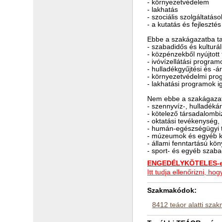
- környezetvédelem
- lakhatás
- szociális szolgáltatáso
- a kutatás és fejleszt
Ebbe a szakágazatba ta
- szabadidős és kulturá
- közpénzekből nyújtot
- ivóvízellátási progra
- hulladékgyűjtési és -
- környezetvédelmi pro
- lakhatási programok 
Nem ebbe a szakágazat
- szennyvíz-, hulladék
- kötelező társadalombi
- oktatási tevékenység
- humán-egészségügyi
- múzeumok és egyéb k
- állami fenntartású kö
- sport- és egyéb szab
ENGEDÉLYKÖTELES-e 
Itt tudja ellenőrizni, 
Szakmakódok:
8412 teáor alatti sza