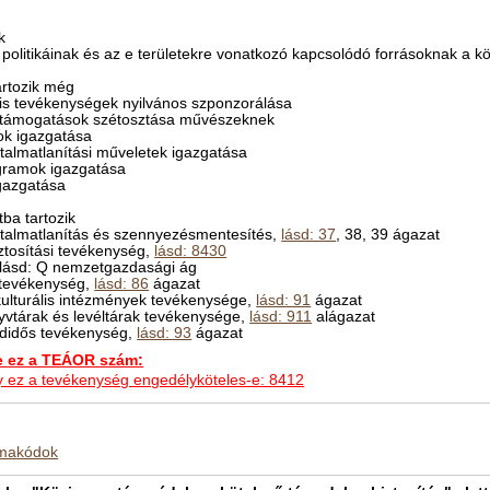
k
és politikáinak és az e területekre vonatkozó kapcsolódó forrásoknak a k
rtozik még
lis tevékenységek nyilvános szponzorálása
t támogatások szétosztása művészeknek
mok igazgatása
ártalmatlanítási műveletek igazgatása
gramok igazgatása
igazgatása
ba tartozik
ártalmatlanítás és szennyezésmentesítés,
lásd: 37
, 38, 39 ágazat
ztosítási tevékenység,
lásd: 8430
, lásd: Q nemzetgazdasági ág
 tevékenység,
lásd: 86
ágazat
ulturális intézmények tevékenysége,
lásd: 91
ágazat
nyvtárak és levéltárak tevékenysége,
lásd: 911
alágazat
adidős tevékenység,
lásd: 93
ágazat
ez a TEÁOR szám:
hogy ez a tevékenység engedélyköteles-e: 8412
kmakódok