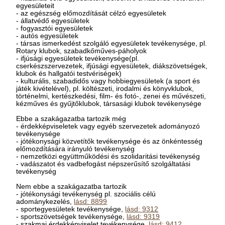
egyesületeit
- az egészség előmozdítását célzó egyesületek
- állatvédő egyesületek
- fogyasztói egyesületek
- autós egyesületek
- társas ismerkedést szolgáló egyesületek tevékenysége, pl.
Rotary klubok, szabadkőműves-páholyok
- ifjúsági egyesületek tevékenysége(pl.
cserkészszervezetek, ifjúsági egyesületek, diákszövetségek,
klubok és hallgatói testvériségek)
- kulturális, szabadidős vagy hobbiegyesületek (a sport és
játék kivételével), pl. költészeti, irodalmi és könyvklubok,
történelmi, kertészkedési, film- és fotó-, zenei és művészeti,
kézműves és gyűjtőklubok, társasági klubok tevékenysége
Ebbe a szakágazatba tartozik még
- érdekképviseletek vagy egyéb szervezetek adományozó
tevékenysége
- jótékonysági közvetítők tevékenysége és az önkéntesség
előmozdítására irányuló tevékenység
- nemzetközi együttműködési és szolidaritási tevékenység
- vadászatot és vadbefogást népszerűsítő szolgáltatási
tevékenység
Nem ebbe a szakágazatba tartozik
- jótékonysági tevékenység pl. szociális célú
adománykezelés,
lásd: 8899
- sportegyesületek tevékenysége,
lásd: 9312
- sportszövetségek tevékenysége,
lásd: 9319
- szakmai érdekképviselet tevékenysége,
lásd: 9412