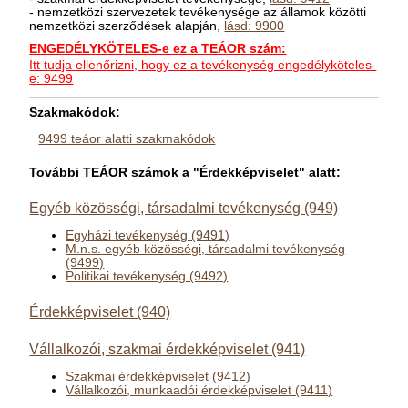
- nemzetközi szervezetek tevékenysége az államok közötti
nemzetközi szerződések alapján,
lásd: 9900
ENGEDÉLYKÖTELES-e ez a TEÁOR szám:
Itt tudja ellenőrizni, hogy ez a tevékenység engedélyköteles-
e: 9499
Szakmakódok:
9499 teáor alatti szakmakódok
További TEÁOR számok a "Érdekképviselet" alatt:
Egyéb közösségi, társadalmi tevékenység (949)
Egyházi tevékenység (9491)
M.n.s. egyéb közösségi, társadalmi tevékenység
(9499)
Politikai tevékenység (9492)
Érdekképviselet (940)
Vállalkozói, szakmai érdekképviselet (941)
Szakmai érdekképviselet (9412)
Vállalkozói, munkaadói érdekképviselet (9411)