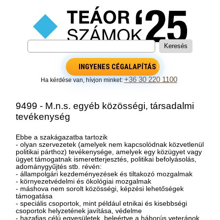
INGYENES CÉGALAPÍTÁS
+36 30 220 1100
Ha kérdése van, hívjon minket:
9499 - M.n.s. egyéb közösségi, társadalmi
tevékenység
Ebbe a szakágazatba tartozik
- olyan szervezetek (amelyek nem kapcsolódnak közvetlenül
politikai párthoz) tevékenysége, amelyek egy közügyet vagy
ügyet támogatnak ismeretterjesztés, politikai befolyásolás,
adománygyűjtés stb. révén:
- állampolgári kezdeményezések és tiltakozó mozgalmak
- környezetvédelmi és ökológiai mozgalmak
- máshova nem sorolt közösségi, képzési lehetőségek
támogatása
- speciális csoportok, mint például etnikai és kisebbségi
csoportok helyzetének javítása, védelme
- hazafias célú egyesületek, beleértve a háborús veteránok