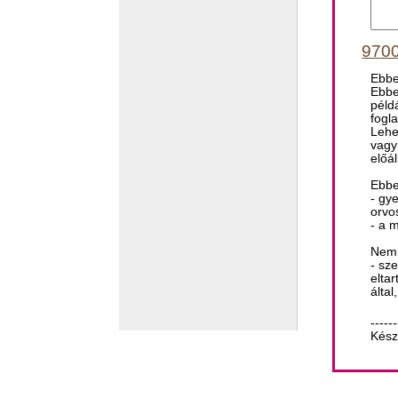
9700
Ebbe
Ebbe
péld
fogl
Lehe
vagy
előál
Ebbe
- gy
orvos
- a 
Nem 
- sz
elta
álta
------
Kész