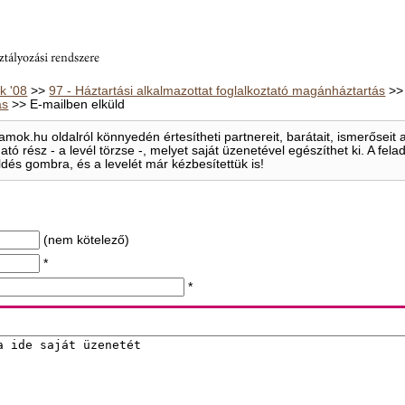
 '08
>>
97 - Háztartási alkalmazottat foglalkoztató magánháztartás
>
ás
>> E-mailben elküld
mok.hu oldalról könnyedén értesítheti partnereit, barátait, ismerősei
ható rész - a levél törzse -, melyet saját üzenetével egészíthet ki. A f
ldés gombra, és a levelét már kézbesítettük is!
(nem kötelező)
*
*