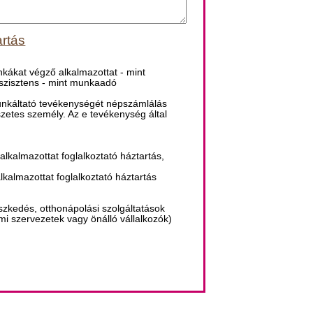
artás
kákat végző alkalmazottat - mint
asszisztens - mint munkaadó
 munkáltató tevékenységét népszámlálás
zetes személy. Az e tevékenység által
alkalmazottat foglalkoztató háztartás,
alkalmazottat foglalkoztató háztartás
tészkedés, otthonápolási szolgáltatások
ami szervezetek vagy önálló vállalkozók)