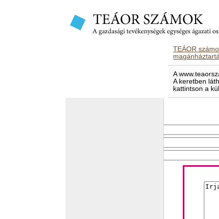
TEÁOR számok
magánháztart
A www.teaorsza
A keretben lát
kattintson a kü
E-mailben elküld
Feladó e-mail címe
Címzett e-mail címe
Levél tárgya