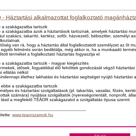
 - Háztartási alkalmazottat foglalkoztató magánházt
 a szakágazatba tartozik
 a szakágazatba azok a háztartások tartoznak, amelyek háztartási mun
ául szakács, takarító, kertész, sofőr, házvezető, bébiszitter, személyi 
alkoztatnak.
tőség van rá, hogy a háztartás által foglalkoztatott személyzet az őt
 egyéb felmérés során bediktálja, még akkor is, ha a munkaadó termés
lított terméket a foglalkoztató háztartás fogyasztja el.
 a szakágazatba tartozik - magyar kiegészítés
ermekek, idősek, fogyatékkal élő felnőttek gondozását végző háztartási 
i ellátás nélkül
mindennapi élethez lakhatási és háztartási segítséget nyújtó háztartási 
ebbe a szakágazatba tartozik
emélyes és háztartási szolgáltatások (pl. takarítás, vasalás, főzés, ker
rtottak számára) nyújtása szolgáltatók (nyereségorientált, nonprofit, áll
l, lásd a megfelelő TEÁOR szakágazatot a szolgáltatás típusa szerint
---------------------------------------------------------
ítette:
www.teaorszamok.hu