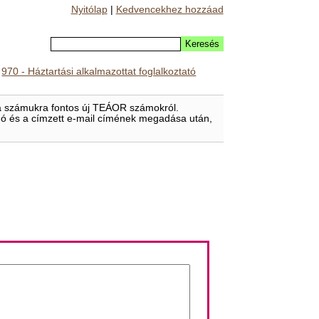
Nyitólap
|
Kedvencekhez hozzáad
>
970 - Háztartási alkalmazottat foglalkoztató
t a számukra fontos új TEÁOR számokról.
eladó és a címzett e-mail címének megadása után,