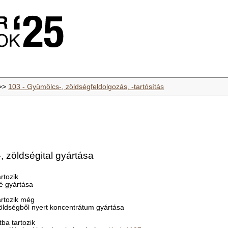
>>
103 - Gyümölcs-, zöldségfeldolgozás, -tartósítás
 zöldségital gyártása
rtozik
é gyártása
rtozik még
zöldségből nyert koncentrátum gyártása
ba tartozik