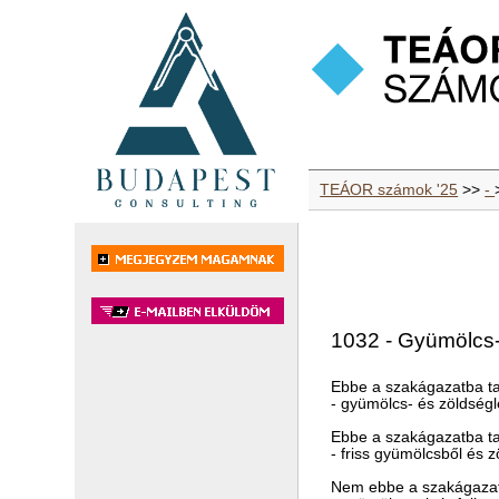
TEÁOR számok '25
>>
-
1032 - Gyümölcs-,
Ebbe a szakágazatba ta
- gyümölcs- és zöldségl
Ebbe a szakágazatba ta
- friss gyümölcsből és 
Nem ebbe a szakágazat