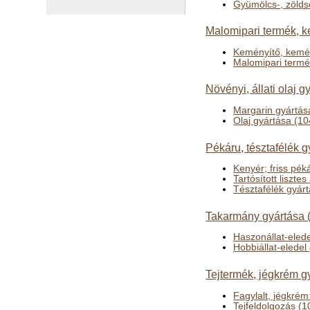
Gyümölcs-, zölds
Malomipari termék, k
Keményítő, kemé
Malomipari termé
Növényi, állati olaj g
Margarin gyártás
Olaj gyártása (10
Pékáru, tésztafélék g
Kenyér; friss pék
Tartósított liszte
Tésztafélék gyár
Takarmány gyártása 
Haszonállat-eled
Hobbiállat-eledel
Tejtermék, jégkrém g
Fagylalt, jégkrém
Tejfeldolgozás (1