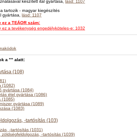
nálásával készített ital gyártása,
lásd: 1107
 tartozik - magyar kiegészítés
al gyártása,
lásd: 1107
ez a TEÁOR szám:
hogy ez a tevékenység engedélyköteles-e: 1032
kmakódok
 a "" alatt:
rtása (108)
81)
a (1082)
tő gyártása (1084)
tás étel gyártása (1086)
a (1085)
lmiszer gyártása (1089)
gozása (1083)
dolgozás, -tartósítás (103)
ás, -tartósítás (1031)
zöldségfeldolgozás, -tartósítás (1039)