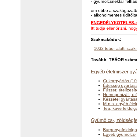
- gyümölcsnektár felhasz
em ebbe a szakágazatba
- alkoholmentes üdítőit
ENGEDÉLYKÖTELES-e 
Itt tudja ellenőrizni, 
Szakmakódok:
1032 teáor alatti sza
További TEÁOR számok
Egyéb élelmiszer gyá
Cukorgyártás (10
Édesség gyártás
Fűszer, ételízesí
Homogenizált, dié
Készétel gyártás
M.n.s. egyéb éle
Tea, kávé feldol
Gyümölcs-, zöldségfel
Burgonyafeldolgoz
Egyéb gyümölcs-, 