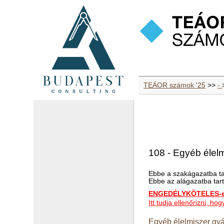
TEÁOR számok '25
>>
-
108 - Egyéb élel
Ebbe a szakágazatba ta
Ebbe az alágazatba tart
ENGEDÉLYKÖTELES-e 
Itt tudja ellenőrizni, 
Egyéb élelmiszer gyá