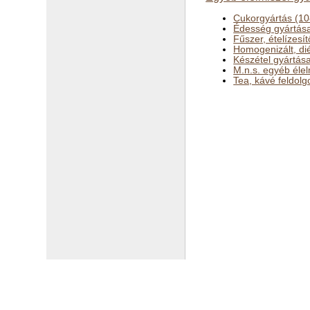
Cukorgyártás (10
Édesség gyártás
Fűszer, ételízesí
Homogenizált, dié
Készétel gyártás
M.n.s. egyéb éle
Tea, kávé feldol