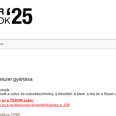
>>
miszer gyártása
rtozik
ozik a cukor és cukorkészítmény, a készétel, a kávé, a tea és a fűszer 
ez a TEÁOR szám:
hogy ez a tevékenység engedélyköteles-e: 108
rtása (108)