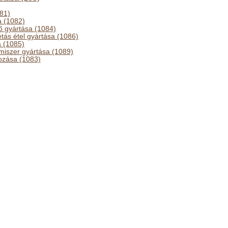
81)
a (1082)
tő gyártása (1084)
tás étel gyártása (1086)
a (1085)
lmiszer gyártása (1089)
gozása (1083)