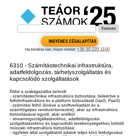
INGYENES CÉGALAPÍTÁS
+36 30 220 1100
Ha kérdése van, hívjon minket:
6310 - Számítástechnikai infrastruktúra,
adatfeldolgozás, tárhelyszolgáltatás és
kapcsolódó szolgáltatások
Ebbe a szakágazatba tartozik
- számítástechnikai infrastruktúra biztosítása, beleértve a
felhőinfrastruktúra és a platform biztosítását (IaaS, PaaS)
- számítási felhő (kivéve a szoftverkiadást és a
számítógépes rendszertervezést), akár az infrastruktúra
biztosításával együtt, akár anélkül
- streamingszolgáltatásokhoz, adatfeldolgozási
szolgáltatásokhoz és kapcsolódó tevékenységekhez kötődő
műszaki infrastruktúra biztosítása:
- ügyfelek által szolgáltatott adatok teljes körű feldolgozása