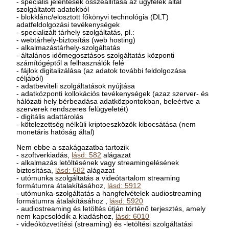
- speciális jelentések összeállítása az ügyfelek által
szolgáltatott adatokból
- blokklánc/elosztott főkönyvi technológia (DLT)
adatfeldolgozási tevékenységek
- specializált tárhely szolgáltatás, pl.:
- webtárhely-biztosítás (web hosting)
- alkalmazástárhely-szolgáltatás
- általános időmegosztásos szolgáltatás központi
számítógéptől a felhasználók felé
- fájlok digitalizálása (az adatok további feldolgozása
céljából)
- adatbeviteli szolgáltatások nyújtása
- adatközponti kollokációs tevékenységek (azaz szerver- és
hálózati hely bérbeadása adatközpontokban, beleértve a
szerverek rendszeres felügyeletét)
- digitális adattárolás
- kötelezettség nélküli kriptoeszközök kibocsátása (nem
monetáris hatóság által)
Nem ebbe a szakágazatba tartozik
- szoftverkiadás,
lásd: 582
alágazat
- alkalmazás letöltésének vagy streamingelésének
biztosítása,
lásd: 582
alágazat
- utómunka szolgáltatás a videótartalom streaming
formátumra átalakításához,
lásd: 5912
- utómunka-szolgáltatás a hangfelvételek audiostreaming
formátumra átalakításához ,
lásd: 5920
- audiostreaming és letöltés útján történő terjesztés, amely
nem kapcsolódik a kiadáshoz,
lásd: 6010
- videóközvetítési (streaming) és -letöltési szolgáltatási