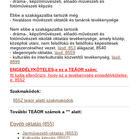
- dráma-, képzőművészeti, előadó-művészeti és
fotóművészeti képzés
Ebbe a szakágazatba tartozik még
- hivatásos művészeti oktatók és tanárok tevékenysége
Nem ebbe a szakágazatba tartozik
- dráma-, képzőművészeti, előadó-művészeti és
fotóművészeti iskolák oktatási tevékenysége, amely közép,
középfok utáni, nem felsőfokú és felsőfokú képesítések
megszerzéséhez vezet,
lásd: 853
alágazat, 8540
- idegennyelv-oktatás,
lásd: 8559
- kulturális és interkulturális közvetítői tevékenység,
lásd:
8899
ENGEDÉLYKÖTELES-e ez a TEÁOR szám:
Itt tudja ellenőrizni, hogy ez a tevékenység engedélyköteles-
e: 8552
Szakmakódok:
8552 teáor alatti szakmakódok
További TEÁOR számok a "" alatt:
Egyéb oktatás (855)
Járművezető-oktatás (8553)
Kulturális képzés (8552)