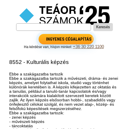
INGYENES CÉGALAPÍTÁS
+36 30 220 1100
Ha kérdése van, hívjon minket:
8552 - Kulturális képzés
Ebbe a szakágazatba tartozik
Ebbe a szakágazatba tartozik a művészeti, dráma- és zenei
képzés, amelyet folytathat iskola, studió vagy történhet
különórák keretében is. A képzés kifejezetten az oktatás és
a tanulás, például a tanuló-tanár kapcsolatok és/vagy
interakciók számára kialakított szervezett keretek között
zajlik. Az ilyen képzés elsősorban hobbi-, szabadidős vagy
önfejlesztő célokat szolgál, és nem vezet alap-, közép- és
felsőfokú képesítések megszerzéséhez.
Ebbe a szakágazatba tartozik:
- zenei képzés
- művészeti képzés
- táncoktatás