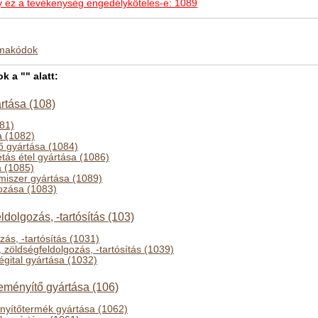
hogy ez a tevékenység engedélyköteles-e: 1089
kmakódok
 a "" alatt:
rtása (108)
81)
a (1082)
tő gyártása (1084)
tás étel gyártása (1086)
a (1085)
lmiszer gyártása (1089)
gozása (1083)
dolgozás, -tartósítás (103)
ás, -tartósítás (1031)
zöldségfeldolgozás, -tartósítás (1039)
égital gyártása (1032)
eményítő gyártása (106)
nyítőtermék gyártása (1062)