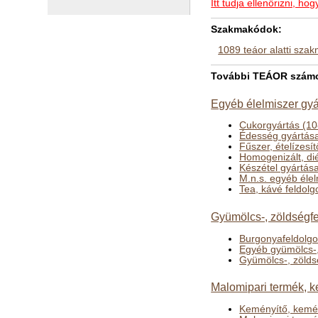
Itt tudja ellenőrizni, 
Szakmakódok:
1089 teáor alatti sza
További TEÁOR számok
Egyéb élelmiszer gyá
Cukorgyártás (10
Édesség gyártás
Fűszer, ételízesí
Homogenizált, dié
Készétel gyártás
M.n.s. egyéb éle
Tea, kávé feldol
Gyümölcs-, zöldségfel
Burgonyafeldolgoz
Egyéb gyümölcs-, 
Gyümölcs-, zölds
Malomipari termék, k
Keményítő, kemé