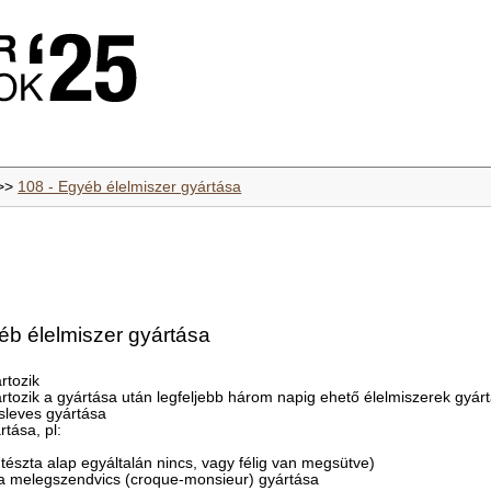
>>
108 - Egyéb élelmiszer gyártása
éb élelmiszer gyártása
rtozik
tozik a gyártása után legfeljebb három napig ehető élelmiszerek gyár
sleves gyártása
tása, pl:
(a tészta alap egyáltalán nincs, vagy félig van megsütve)
ncia melegszendvics (croque-monsieur) gyártása