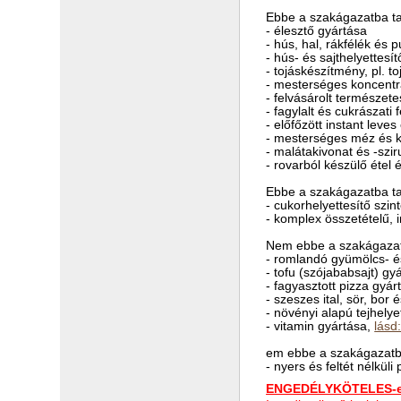
Ebbe a szakágazatba ta
- élesztő gyártása
- hús, hal, rákfélék és
- hús- és sajthelyettesí
- tojáskészítmény, pl. t
- mesterséges koncent
- felvásárolt természet
- fagylalt és cukrászati
- előfőzött instant leve
- mesterséges méz és k
- malátakivonat és -szi
- rovarból készülő étel
Ebbe a szakágazatba ta
- cukorhelyettesítő szin
- komplex összetételű, 
Nem ebbe a szakágazat
- romlandó gyümölcs- é
- tofu (szójababsajt) gy
- fagyasztott pizza gyár
- szeszes ital, sör, bor 
- növényi alapú tejhelye
- vitamin gyártása,
lásd
em ebbe a szakágazatba
- nyers és feltét nélkül
ENGEDÉLYKÖTELES-e 