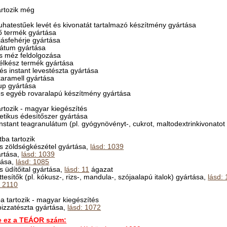
rtozik még
 puhatestűek levét és kivonatát tartalmazó készítmény gyártása
tő termék gyártása
ojásfehérje gyártása
rátum gyártása
es méz feldolgozása
 félkész termék gyártása
s és instant levestészta gyártása
aramell gyártása
rup gyártása
 és egyéb rovaralapú készítmény gyártása
rtozik - magyar kiegészítés
tetikus édesítőszer gyártása
instant teagranulátum (pl. gyógynövényt-, cukrot, maltodextrinkivonato
ba tartozik
s zöldségkészétel gyártása,
lásd: 1039
ártása,
lásd: 1039
tása,
lásd: 1085
és üdítőital gyártása,
lásd: 11
ágazat
ttesítők (pl. kókusz-, rizs-, mandula-, szójaalapú italok) gyártása,
lásd:
: 2110
 tartozik - magyar kiegészítés
i pizzatészta gyártása,
lásd: 1072
ez a TEÁOR szám: