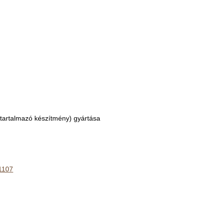
t tartalmazó készítmény) gyártása
 1107