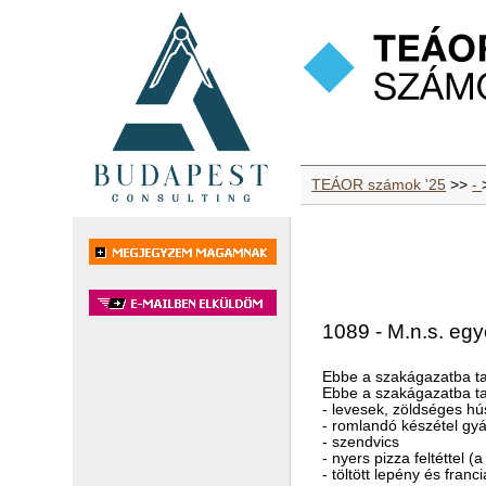
TEÁOR számok '25
>>
-
1089 - M.n.s. egy
Ebbe a szakágazatba ta
Ebbe a szakágazatba tar
- levesek, zöldséges hú
- romlandó készétel gyár
- szendvics
- nyers pizza feltéttel 
- töltött lepény és fra