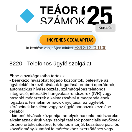
INGYENES CÉGALAPÍTÁS
+36 30 220 1100
Ha kérdése van, hívjon minket:
8220 - Telefonos ügyfélszolgálat
Ebbe a szakágazatba tartozik
- beérkező hívásokat fogadó központok, beleértve az
ügyfelektől érkező hívások fogadását emberi operátorok,
automatikus híváselosztás, számítógépes telefonos
integráció, interaktív hangválaszrendszerek (IVR) vagy
hasonló módszerek alkalmazásával a megrendelések
fogadása, termékinformációk nyújtása, az ügyfelek
kéréseinek kezelése vagy az ügyfélpanaszok kezelése
céljából
- kimenő hívások központja, amelyek hasonló módszereket
alkalmaznak áruk vagy szolgáltatások potenciális vevőknek
történő értékesítésére, telefonos interjúk készítése piaci és
közvélemény-kutatási felmérésekhez szerződéses vagy