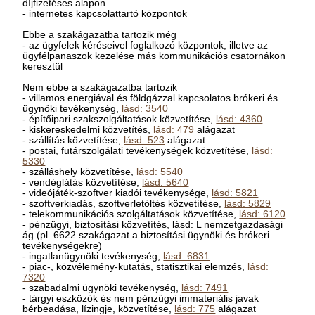
díjfizetéses alapon
- internetes kapcsolattartó központok
Ebbe a szakágazatba tartozik még
- az ügyfelek kéréseivel foglalkozó központok, illetve az
ügyfélpanaszok kezelése más kommunikációs csatornákon
keresztül
Nem ebbe a szakágazatba tartozik
- villamos energiával és földgázzal kapcsolatos brókeri és
ügynöki tevékenység,
lásd: 3540
- építőipari szakszolgáltatások közvetítése,
lásd: 4360
- kiskereskedelmi közvetítés,
lásd: 479
alágazat
- szállítás közvetítése,
lásd: 523
alágazat
- postai, futárszolgálati tevékenységek közvetítése,
lásd:
5330
- szálláshely közvetítése,
lásd: 5540
- vendéglátás közvetítése,
lásd: 5640
- videójáték-szoftver kiadói tevékenysége,
lásd: 5821
- szoftverkiadás, szoftverletöltés közvetítése,
lásd: 5829
- telekommunikációs szolgáltatások közvetítése,
lásd: 6120
- pénzügyi, biztosítási közvetítés, lásd: L nemzetgazdasági
ág (pl. 6622 szakágazat a biztosítási ügynöki és brókeri
tevékenységekre)
- ingatlanügynöki tevékenység,
lásd: 6831
- piac-, közvélemény-kutatás, statisztikai elemzés,
lásd:
7320
- szabadalmi ügynöki tevékenység,
lásd: 7491
- tárgyi eszközök és nem pénzügyi immateriális javak
bérbeadása, lízingje, közvetítése,
lásd: 775
alágazat