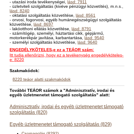
- utazási iroda tevékenységei,
lásd: 7911
- üzletviteli szolgáltatás (kivéve pénzügyi közvetítés), m.n.s.,
lásd: 8240
- oktatási szolgáltatás közvetítése,
lásd: 8561
- orvosi, fogorvosi, egyéb humánegészségügyi szolgáltatás
közvetítése,
lásd: 8697
- lakóotthoni ellátás közvetítése,
lásd: 8791
- számítógép, személyi, háztartási cikk, gépjármű,
motorkerékpár javítása, karbantartása,
lásd: 9540
- személyi szolgáltatás közvetítése,
lásd: 9640
ENGEDÉLYKÖTELES-e ez a TEÁOR szám:
Itt tudja ellenőrizni, hogy ez a tevékenység engedélyköteles-
e: 8220
Szakmakódok:
8220 teáor alatti szakmakódok
További TEÁOR számok a "Adminisztratív, irodai és
egyéb üzletmenetet támogató szolgáltatás" alatt:
Adminisztratív, irodai és egyéb üzletmenetet támogató
szolgáltatás (820)
Egyéb üzletmenetet támogató szolgáltatás (829)
Csomagolás (8292)